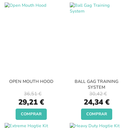
OPEN MOUTH HOOD
BALL GAG TRAINING
SYSTEM
36,51 €
30,42 €
Special
Special
29,21 €
24,34 €
Price
Price
COMPRAR
COMPRAR