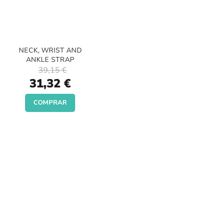
NECK, WRIST AND
ANKLE STRAP
39,15 €
Special
31,32 €
Price
COMPRAR