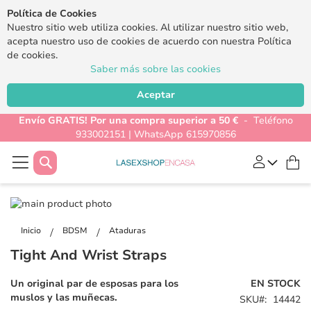
Política de Cookies
Nuestro sitio web utiliza cookies. Al utilizar nuestro sitio web,
acepta nuestro uso de cookies de acuerdo con nuestra Política
de cookies.
Saber más sobre las cookies
Aceptar
Envío GRATIS! Por una compra superior a 50 €
- Teléfono
933002151 | WhatsApp 615970856
Buscar
Mi
Saltar
al
Saltar
final
al
Inicio
BDSM
Ataduras
de
comienzo
Tight And Wrist Straps
la
de
galería
la
Un original par de esposas para los
EN STOCK
de
galería
muslos y las muñecas.
SKU
14442
imágenes
de