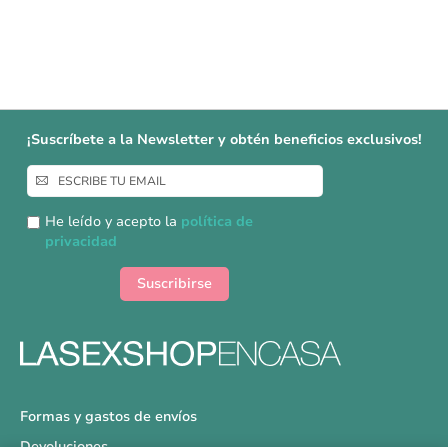
¡Suscríbete a la Newsletter y obtén beneficios exclusivos!
Inscríbase
a
nuestro
He leído y acepto la
política de
boletín
privacidad
de
noticias:
Suscribirse
Formas y gastos de envíos
Devoluciones