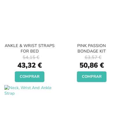
ANKLE & WRIST STRAPS
PINK PASSION
FOR BED
BONDAGE KIT
54,15 €
63,57 €
Special
Special
43,32 €
50,86 €
Price
Price
COMPRAR
COMPRAR