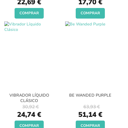
22,69 €
17,70 €
Price
Price
COMPRAR
COMPRAR
VIBRADOR LÍQUIDO
BE WANDED PURPLE
CLÁSICO
30,92 €
63,93 €
Special
Special
24,74 €
51,14 €
Price
Price
COMPRAR
COMPRAR