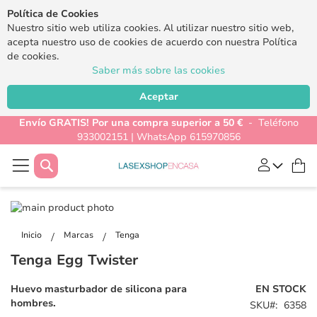
Política de Cookies
Nuestro sitio web utiliza cookies. Al utilizar nuestro sitio web,
acepta nuestro uso de cookies de acuerdo con nuestra Política
de cookies.
Saber más sobre las cookies
Aceptar
Envío GRATIS! Por una compra superior a 50 €
- Teléfono
933002151 | WhatsApp 615970856
Buscar
Mi
Saltar
al
Saltar
final
al
Inicio
Marcas
Tenga
de
comienzo
Tenga Egg Twister
la
de
galería
la
Huevo masturbador de silicona para
EN STOCK
de
galería
hombres.
SKU
6358
imágenes
de