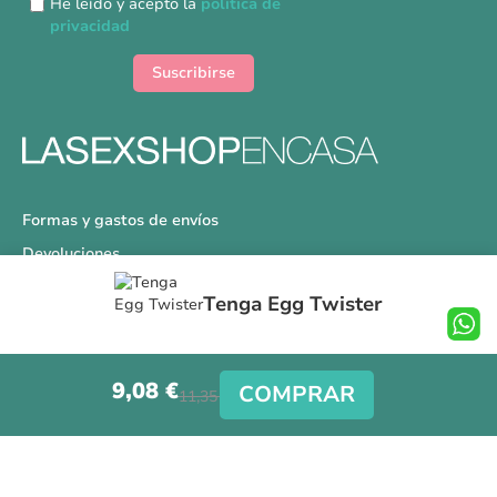
He leído y acepto la
política de
boletín
privacidad
de
noticias:
Suscribirse
Formas y gastos de envíos
Devoluciones
Información Tallas
Tenga Egg Twister
Protección a Compradores
Nuestra Tienda
9,08 €
Aviso Legal
COMPRAR
11,35 €
Síguenos en nuestras redes sociales