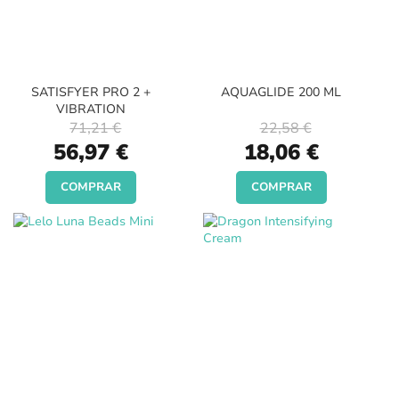
SATISFYER PRO 2 +
AQUAGLIDE 200 ML
VIBRATION
71,21 €
22,58 €
Special
Special
56,97 €
18,06 €
Price
Price
COMPRAR
COMPRAR