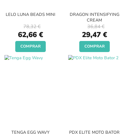
LELO LUNA BEADS MINI
DRAGON INTENSIFYING
CREAM
78,32 €
36,84 €
Special
Special
62,66 €
29,47 €
Price
Price
COMPRAR
COMPRAR
TENGA EGG WAVY
PDX ELITE MOTO BATOR