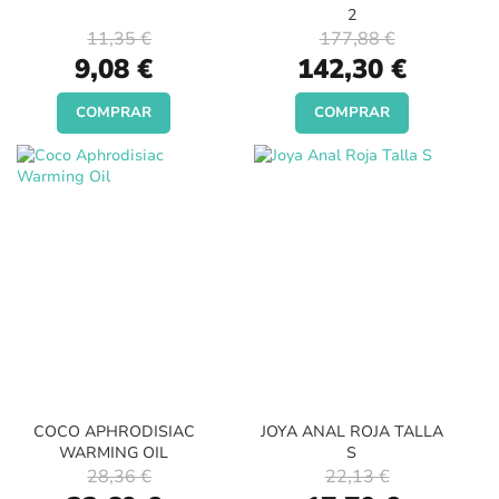
2
11,35 €
177,88 €
Special
Special
9,08 €
142,30 €
Price
Price
COMPRAR
COMPRAR
COCO APHRODISIAC
JOYA ANAL ROJA TALLA
WARMING OIL
S
28,36 €
22,13 €
Special
Special