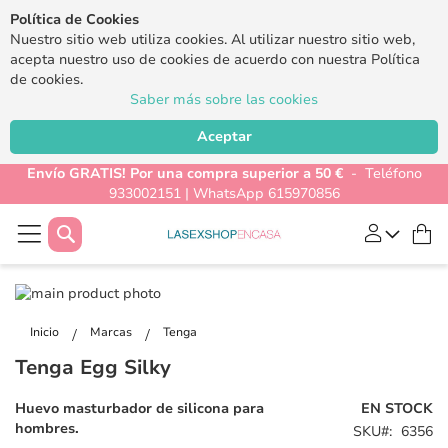
Política de Cookies
Nuestro sitio web utiliza cookies. Al utilizar nuestro sitio web,
acepta nuestro uso de cookies de acuerdo con nuestra Política
de cookies.
Saber más sobre las cookies
Aceptar
Envío GRATIS! Por una compra superior a 50 €
- Teléfono
933002151 | WhatsApp 615970856
Buscar
Mi
Saltar
al
Saltar
final
al
Inicio
Marcas
Tenga
de
comienzo
Tenga Egg Silky
la
de
galería
la
Huevo masturbador de silicona para
EN STOCK
de
galería
hombres.
SKU
6356
imágenes
de