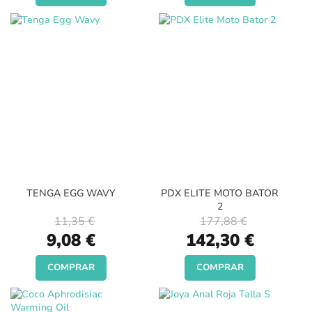
TENGA EGG WAVY
PDX ELITE MOTO BATOR
2
11,35 €
177,88 €
Special
Special
9,08 €
142,30 €
Price
Price
COMPRAR
COMPRAR