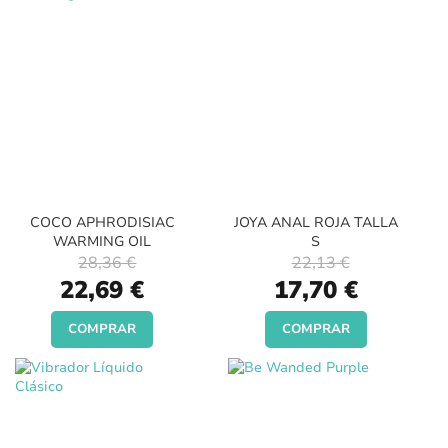
COCO APHRODISIAC
JOYA ANAL ROJA TALLA
WARMING OIL
S
28,36 €
22,13 €
Special
Special
22,69 €
17,70 €
Price
Price
COMPRAR
COMPRAR