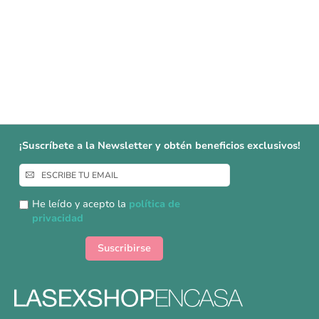
¡Suscríbete a la Newsletter y obtén beneficios exclusivos!
Inscríbase
a
nuestro
He leído y acepto la
política de
boletín
privacidad
de
noticias:
Suscribirse