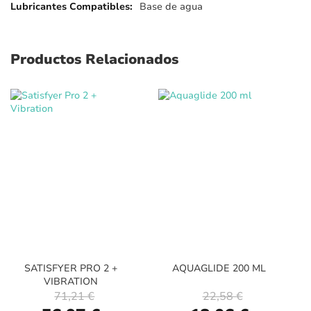
Base de agua
Productos Relacionados
SATISFYER PRO 2 +
AQUAGLIDE 200 ML
VIBRATION
71,21 €
22,58 €
Special
Special