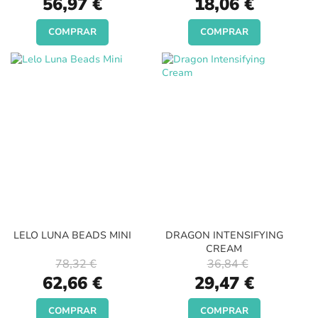
56,97 €
18,06 €
Price
Price
COMPRAR
COMPRAR
LELO LUNA BEADS MINI
DRAGON INTENSIFYING
CREAM
78,32 €
36,84 €
Special
Special
62,66 €
29,47 €
Price
Price
COMPRAR
COMPRAR