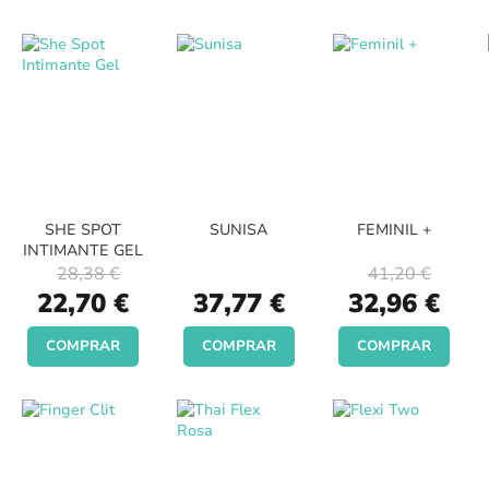
SHE SPOT
SUNISA
FEMINIL +
INTIMANTE GEL
28,38 €
41,20 €
Special
Special
22,70 €
37,77 €
32,96 €
Price
Price
COMPRAR
COMPRAR
COMPRAR