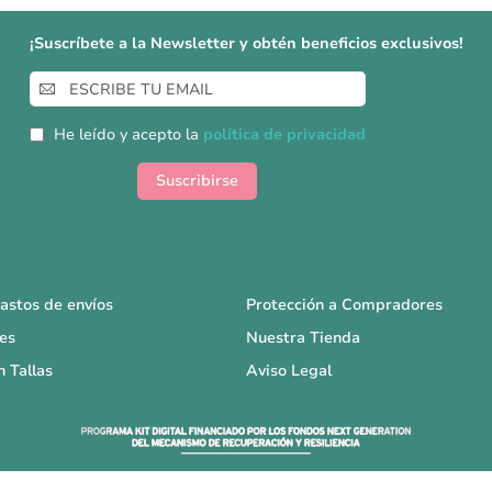
¡Suscríbete a la Newsletter y obtén beneficios exclusivos!
Inscríbase
a
nuestro
He leído y acepto la
política de privacidad
boletín
de
Suscribirse
noticias:
astos de envíos
Protección a Compradores
es
Nuestra Tienda
n Tallas
Aviso Legal