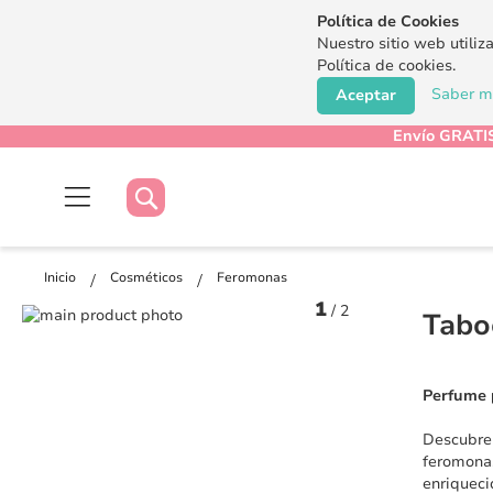
Política de Cookies
Nuestro sitio web utiliz
Política de cookies.
Saber má
Aceptar
Envío GRATIS
Buscar
Buscar
Inicio
Cosméticos
Feromonas
1
/
2
Saltar
Tabo
al
Saltar
final
al
de
comienzo
Perfume 
la
de
galería
la
Descubre 
de
galería
feromonas
imágenes
de
enriqueci
imágenes