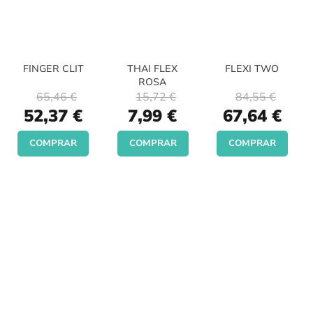
FINGER CLIT
THAI FLEX
FLEXI TWO
ROSA
65,46 €
15,72 €
84,55 €
Special
Special
Special
52,37 €
7,99 €
67,64 €
Price
Price
Price
COMPRAR
COMPRAR
COMPRAR