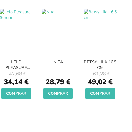
LELO
NITA
BETSY LILA 16.5
PLEASURE
CM
SERUM
42,68 €
61,28 €
Special
Special
34,14 €
28,79 €
49,02 €
Price
Price
COMPRAR
COMPRAR
COMPRAR