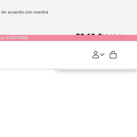
es de acuerdo con nuestra
20,10 €
25,12 €
pp 615970856
Mi cesta
COMPRAR
Taboo
Frivole