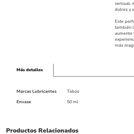
sensual, 
dulces y e
Este perf
también l
aumenta t
experienc
más magné
Más detalles
Más
Marcas Lubricantes
Taboo
detalles
Envase
50 ml
Productos Relacionados