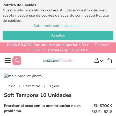
Política de Cookies
Nuestro sitio web utiliza cookies. Al utilizar nuestro sitio web,
acepta nuestro uso de cookies de acuerdo con nuestra Política
de cookies.
Saber más sobre las cookies
Aceptar
Envío GRATIS! Por una compra superior a 50 €
- Teléfono
933002151 | WhatsApp 615970856
Buscar
Mi
Saltar
al
Saltar
final
al
Inicio
Cosméticos
Higiene
de
comienzo
Soft Tampons 10 Unidades
la
de
galería
la
Practicar el sexo con la menstruación no es
EN STOCK
de
galería
problema.
SKU
5218
imágenes
de