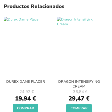
Productos Relacionados
DUREX DAME PLACER
DRAGON INTENSIFYING
CREAM
24,92 €
36,84 €
Special
Special
19,94 €
29,47 €
Price
Price
COMPRAR
COMPRAR