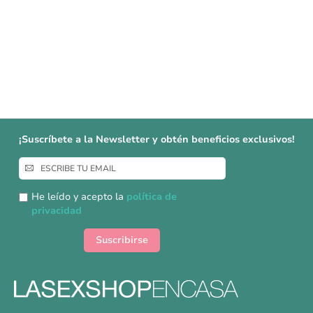
¡Suscríbete a la Newsletter y obtén beneficios exclusivos!
Inscríbase
a
nuestro
He leído y acepto la
política de
boletín
privacidad
de
noticias:
Suscribirse