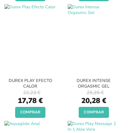
DUREX PLAY EFECTO
DUREX INTENSE
CALOR
ORGASMIC GEL
22,23 €
25,35 €
Special
Special
17,78 €
20,28 €
Price
Price
COMPRAR
COMPRAR