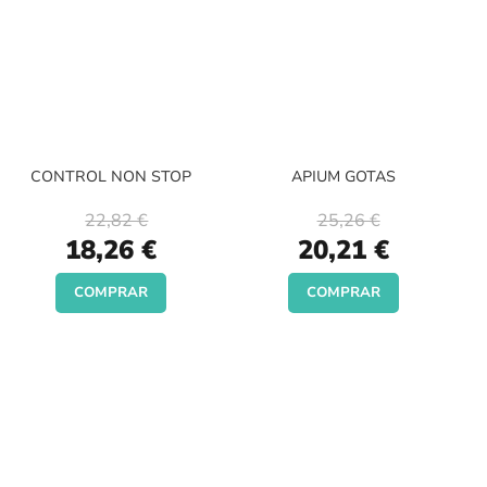
CONTROL NON STOP
APIUM GOTAS
22,82 €
25,26 €
Special
Special
18,26 €
20,21 €
Price
Price
COMPRAR
COMPRAR