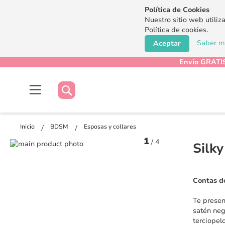
Política de Cookies
Nuestro sitio web utiliz
Política de cookies.
Saber má
Aceptar
Envío GRATIS
Buscar
Buscar
Inicio
BDSM
Esposas y collares
1
/
4
Saltar
Silk
al
Saltar
final
al
de
comienzo
Contas d
la
de
galería
la
Te presen
de
galería
satén neg
imágenes
de
terciopelo
imágenes