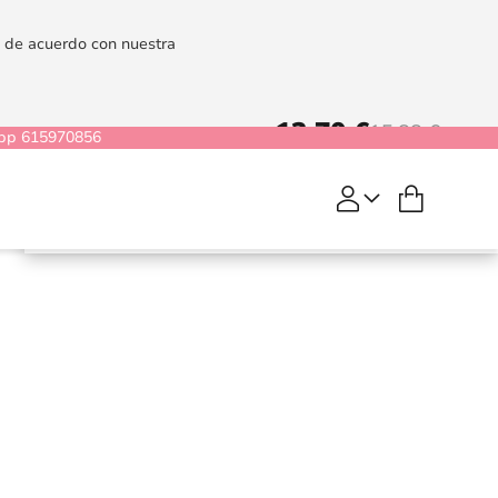
es de acuerdo con nuestra
12,70 €
15,88 €
pp 615970856
Mi cesta
COMPRAR
Silky Sensual
Handcuffs