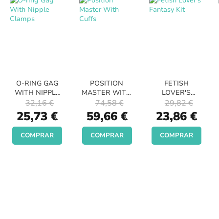
O-RING GAG
POSITION
FETISH
WITH NIPPLE
MASTER WITH
LOVER'S
CLAMPS
CUFFS
FANTASY KIT
32,16 €
74,58 €
29,82 €
Special
Special
Special
25,73 €
59,66 €
23,86 €
Price
Price
Price
COMPRAR
COMPRAR
COMPRAR