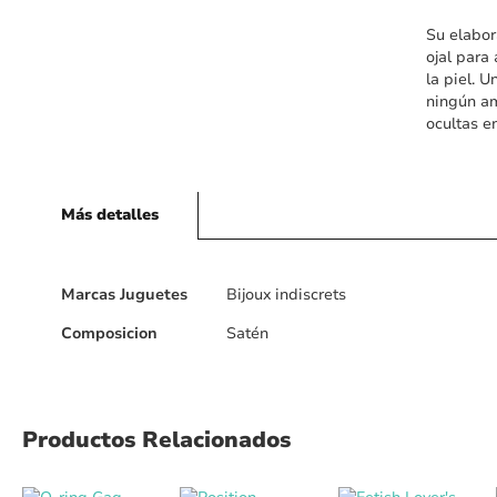
Su elabor
ojal para
la piel. 
ningún am
ocultas e
Más detalles
Más
Marcas Juguetes
Bijoux indiscrets
detalles
Composicion
Satén
Productos Relacionados