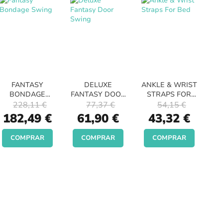
FANTASY
DELUXE
ANKLE & WRIST
BONDAGE
FANTASY DOOR
STRAPS FOR
SWING
SWING
BED
228,11 €
77,37 €
54,15 €
Special
Special
Special
182,49 €
61,90 €
43,32 €
Price
Price
Price
COMPRAR
COMPRAR
COMPRAR