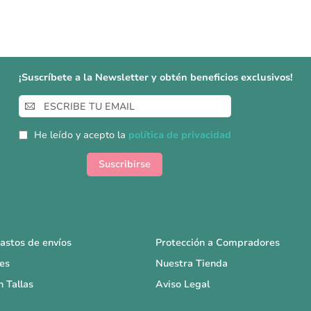
¡Suscríbete a la Newsletter y obtén beneficios exclusivos!
Inscríbase
a
nuestro
He leído y acepto la
política de privacidad
boletín
de
Suscribirse
noticias:
astos de envíos
Protección a Compradores
es
Nuestra Tienda
n Tallas
Aviso Legal