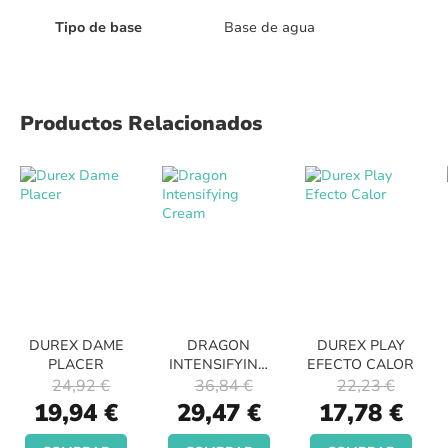
Tipo de base
Base de agua
Productos Relacionados
DUREX DAME
DRAGON
DUREX PLAY
PLACER
INTENSIFYING
EFECTO CALOR
CREAM
24,92 €
36,84 €
22,23 €
Special
Special
Special
19,94 €
29,47 €
17,78 €
Price
Price
Price