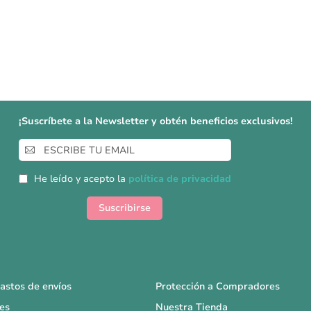
¡Suscríbete a la Newsletter y obtén beneficios exclusivos!
Inscríbase
a
nuestro
He leído y acepto la
política de privacidad
boletín
de
Suscribirse
noticias:
astos de envíos
Protección a Compradores
es
Nuestra Tienda