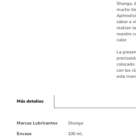
Shunga, d
mucho tie
Aphrodisi
sabor a v
realzan l
nuestro c
calor.
La presen
preciosid
colocado 
con los c
esta marc
Más detalles
Más
Marcas Lubricantes
Shunga
detalles
Envase
100 ml.