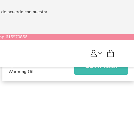
es de acuerdo con nuestra
pp 615970856
22,69 €
28,36 €
Mi cesta
Vino Espumoso De Fresa
Aphrodisiac Warming Oil
COMPRAR