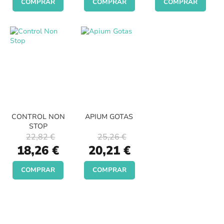
COMPRAR
COMPRAR
COMPRAR
CONTROL NON
APIUM GOTAS
STOP
22,82 €
25,26 €
Special
Special
18,26 €
20,21 €
Price
Price
COMPRAR
COMPRAR