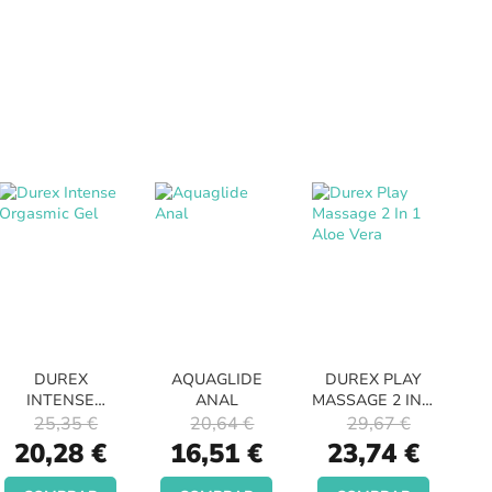
DUREX
AQUAGLIDE
DUREX PLAY
INTENSE
ANAL
MASSAGE 2 IN 1
ORGASMIC GEL
ALOE VERA
25,35 €
20,64 €
29,67 €
Special
Special
Special
20,28 €
16,51 €
23,74 €
Price
Price
Price