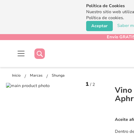
Política de Cookies
Nuestro sitio web utiliz
Política de cookies.
Saber má
Aceptar
Envío GRATIS
Buscar
Buscar
Inicio
Marcas
Shunga
1
/
2
Saltar
Vino
al
Saltar
Aphr
final
al
de
comienzo
la
de
galería
la
Aceite af
de
galería
imágenes
de
Dentro de
imágenes