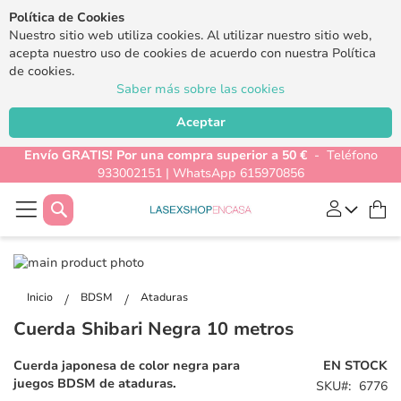
Política de Cookies
Nuestro sitio web utiliza cookies. Al utilizar nuestro sitio web,
acepta nuestro uso de cookies de acuerdo con nuestra Política
de cookies.
Saber más sobre las cookies
Aceptar
Envío GRATIS! Por una compra superior a 50 €
- Teléfono
933002151 | WhatsApp 615970856
Buscar
Mi
Saltar
al
Saltar
final
al
Inicio
BDSM
Ataduras
de
comienzo
Cuerda Shibari Negra 10 metros
la
de
galería
la
Cuerda japonesa de color negra para
EN STOCK
de
galería
juegos BDSM de ataduras.
SKU
6776
imágenes
de