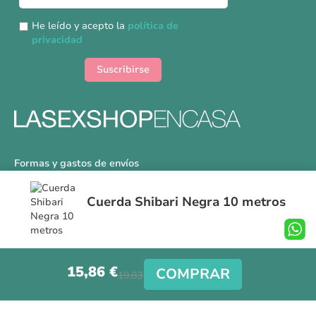
a
nuestro
He leído y acepto la
política de
boletín
privacidad
de
noticias:
Suscribirse
Formas y gastos de envíos
Devoluciones
Cuerda Shibari Negra 10 metros
Información Tallas
Protección a Compradores
Nuestra Tienda
15,86 €
Aviso Legal
COMPRAR
19,83 €
Síguenos en nuestras redes sociales