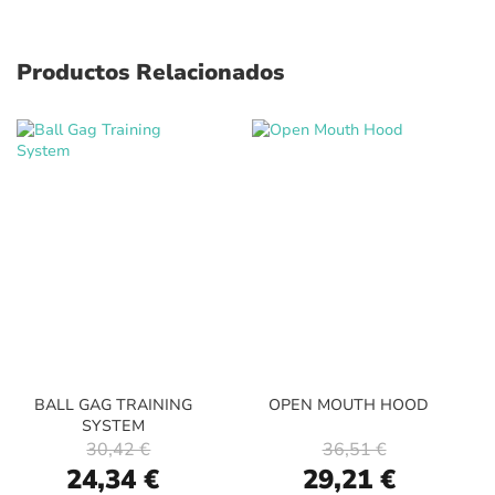
Productos Relacionados
BALL GAG TRAINING
OPEN MOUTH HOOD
SYSTEM
30,42 €
36,51 €
Special
Special
24,34 €
29,21 €
Price
Price