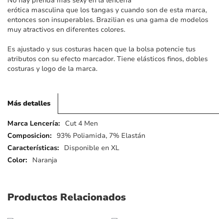
No hay prenda más sexy en la lencería
imágenes
erótica masculina que los tangas y cuando son de esta marca,
entonces son insuperables. Brazilian es una gama de modelos
muy atractivos en diferentes colores.
Es ajustado y sus costuras hacen que la bolsa potencie tus
atributos con su efecto marcador. Tiene elásticos finos, dobles
costuras y logo de la marca.
Más detalles
Más
Cut 4 Men
detalles
93% Poliamida, 7% Elastán
Disponible en XL
Naranja
Productos Relacionados