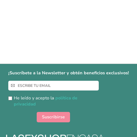
¡Suscríbete a la Newsletter y obtén beneficios exclusivos!
Inscríbase
a
nuestro
He leído y acepto la
política de
boletín
privacidad
de
noticias:
Suscribirse