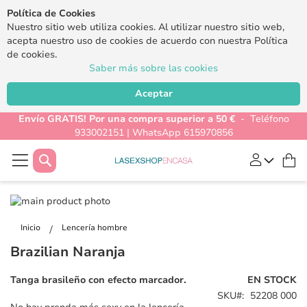
Política de Cookies
Nuestro sitio web utiliza cookies. Al utilizar nuestro sitio web,
acepta nuestro uso de cookies de acuerdo con nuestra Política
de cookies.
Saber más sobre las cookies
Aceptar
Envío GRATIS! Por una compra superior a 50 €
- Teléfono
933002151 | WhatsApp 615970856
Buscar
Mi
Saltar
al
Saltar
final
al
Inicio
Lencería hombre
de
comienzo
Brazilian Naranja
la
de
galería
la
Tanga brasileño con efecto marcador.
EN STOCK
de
galería
SKU
52208 000
imágenes
de