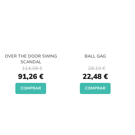
OVER THE DOOR SWING
BALL GAG
SCANDAL
114,08 €
28,10 €
Special
Special
91,26 €
22,48 €
Price
Price
COMPRAR
COMPRAR