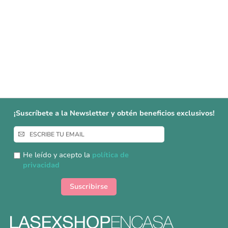
¡Suscríbete a la Newsletter y obtén beneficios exclusivos!
Inscríbase
a
nuestro
He leído y acepto la
política de
boletín
privacidad
de
noticias:
Suscribirse