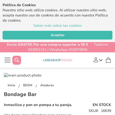
Política de Cookies
Nuestro sitio web utiliza cookies. Al utilizar nuestro sitio web,
acepta nuestro uso de cookies de acuerdo con nuestra Política
de cookies.
Saber más sobre las cookies
Aceptar
Envío GRATIS! Por una compra superior a 50 €
- Teléfono
933002151 | WhatsApp 615970856
Buscar
Mi
Saltar
al
Saltar
final
al
Inicio
BDSM
Ataduras
de
comienzo
Bondage Bar
la
de
galería
la
Inmoviliza y pon en pompa a tu pareja.
EN STOCK
de
galería
SKU
16639
imágenes
de