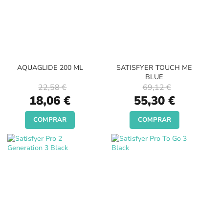
AQUAGLIDE 200 ML
SATISFYER TOUCH ME
BLUE
22,58 €
69,12 €
Special
Special
18,06 €
55,30 €
Price
Price
COMPRAR
COMPRAR