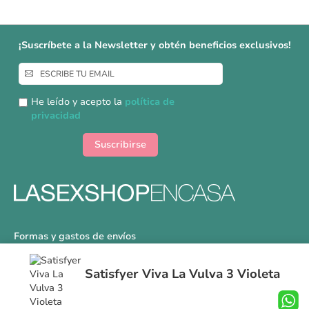
¡Suscríbete a la Newsletter y obtén beneficios exclusivos!
Inscríbase
a
nuestro
He leído y acepto la
política de
boletín
privacidad
de
noticias:
Suscribirse
Formas y gastos de envíos
Devoluciones
Satisfyer Viva La Vulva 3 Violeta
Información Tallas
Protección a Compradores