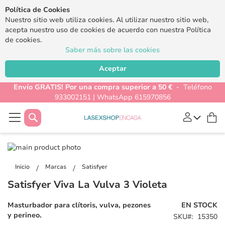
Política de Cookies
Nuestro sitio web utiliza cookies. Al utilizar nuestro sitio web,
acepta nuestro uso de cookies de acuerdo con nuestra Política
de cookies.
Saber más sobre las cookies
Aceptar
Envío GRATIS! Por una compra superior a 50 €
- Teléfono
933002151 | WhatsApp 615970856
Buscar
Mi
Saltar
al
Saltar
final
al
Inicio
Marcas
Satisfyer
de
comienzo
Satisfyer Viva La Vulva 3 Violeta
la
de
galería
la
Masturbador para clítoris, vulva, pezones
EN STOCK
de
galería
y perineo.
SKU
15350
imágenes
de