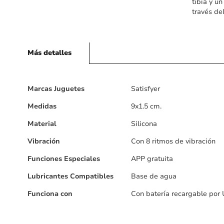
tibia y u
través de
Más detalles
Más
Marcas Juguetes
Satisfyer
detalles
Medidas
9x1.5 cm.
Material
Silicona
Vibración
Con 8 ritmos de vibración
Funciones Especiales
APP gratuita
Lubricantes Compatibles
Base de agua
Funciona con
Con batería recargable por