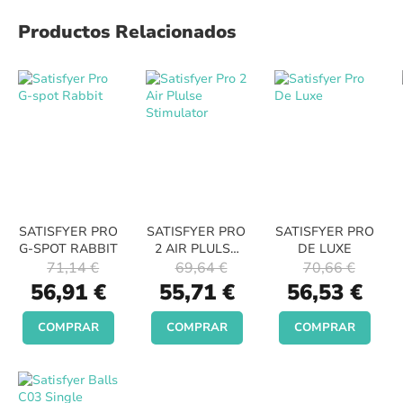
Productos Relacionados
SATISFYER PRO
SATISFYER PRO
SATISFYER PRO
G-SPOT RABBIT
2 AIR PLULSE
DE LUXE
STIMULATOR
71,14 €
69,64 €
70,66 €
Special
Special
Special
56,91 €
55,71 €
56,53 €
Price
Price
Price
COMPRAR
COMPRAR
COMPRAR