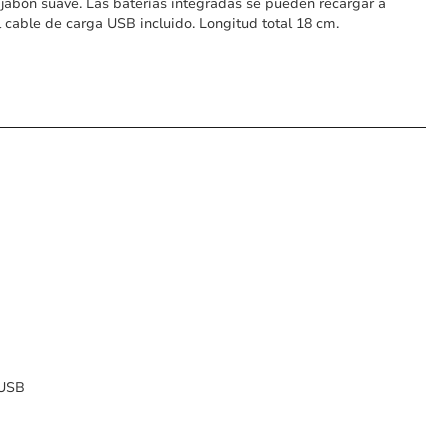
n jabón suave. Las baterías integradas se pueden recargar a
l cable de carga USB incluido. Longitud total 18 cm.
 USB