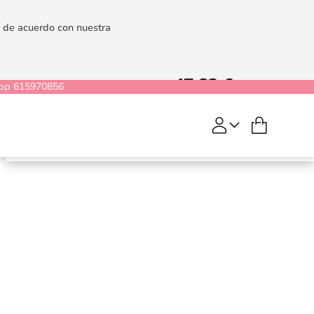
es de acuerdo con nuestra
47,82 €
59,77 €
pp 615970856
Mi cesta
Satisfyer Twirling Joy
COMPRAR
Pink