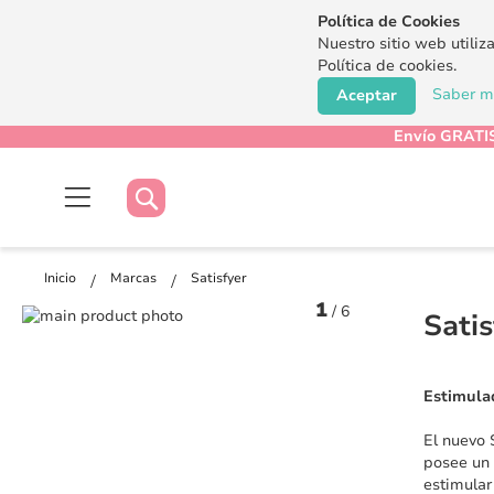
Política de Cookies
Nuestro sitio web utiliz
Política de cookies.
Saber má
Aceptar
Envío GRATIS
Buscar
Buscar
Inicio
Marcas
Satisfyer
1
/
6
Saltar
Satis
al
Saltar
final
al
de
comienzo
Estimulad
la
de
galería
la
El nuevo S
de
galería
posee un 
imágenes
de
estimular
imágenes