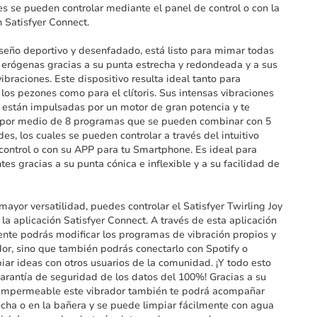
es se pueden controlar mediante el panel de control o con la
n Satisfyer Connect.
seño deportivo y desenfadado, está listo para mimar todas
 erógenas gracias a su punta estrecha y redondeada y a sus
vibraciones. Este dispositivo resulta ideal tanto para
 los pezones como para el clítoris. Sus intensas vibraciones
s están impulsadas por un motor de gran potencia y te
por medio de 8 programas que se pueden combinar con 5
des, los cuales se pueden controlar a través del intuitivo
control o con su APP para tu Smartphone. Es ideal para
ntes gracias a su punta cónica e inflexible y a su facilidad de
mayor versatilidad, puedes controlar el Satisfyer Twirling Joy
la aplicación Satisfyer Connect. A través de esta aplicación
nte podrás modificar los programas de vibración propios y
dor, sino que también podrás conectarlo con Spotify o
iar ideas con otros usuarios de la comunidad. ¡Y todo esto
arantía de seguridad de los datos del 100%! Gracias a su
impermeable este vibrador también te podrá acompañar
ucha o en la bañera y se puede limpiar fácilmente con agua