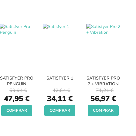
SATISFYER PRO
SATISFYER 1
SATISFYER PRO
PENGUIN
2 + VIBRATION
59,94 €
42,64 €
71,21 €
Special
Special
Special
47,95 €
34,11 €
56,97 €
Price
Price
Price
COMPRAR
COMPRAR
COMPRAR