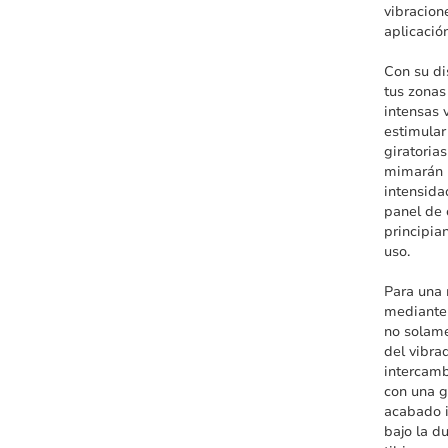
vibracion
aplicació
Con su di
tus zonas
intensas 
estimular
giratoria
mimarán 
intensida
panel de 
principia
uso.
Para una 
mediante 
no solame
del vibra
intercamb
con una g
acabado 
bajo la d