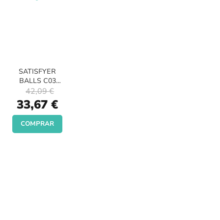
SATISFYER
BALLS C03
SINGLE
42,09 €
Special
33,67 €
Price
COMPRAR