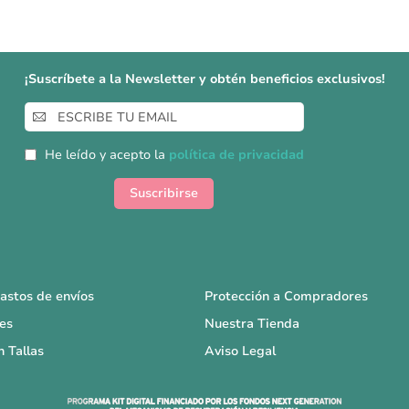
¡Suscríbete a la Newsletter y obtén beneficios exclusivos!
Inscríbase
a
nuestro
He leído y acepto la
política de privacidad
boletín
de
Suscribirse
noticias:
astos de envíos
Protección a Compradores
es
Nuestra Tienda
n Tallas
Aviso Legal