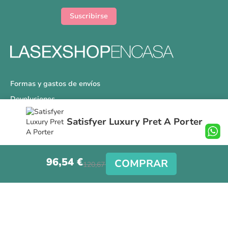
de
noticias:
Suscribirse
Formas y gastos de envíos
Devoluciones
Información Tallas
Satisfyer Luxury Pret A Porter
Protección a Compradores
Nuestra Tienda
96,54 €
Aviso Legal
COMPRAR
120,67 €
Síguenos en nuestras redes sociales