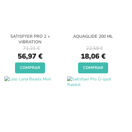
SATISFYER PRO 2 +
AQUAGLIDE 200 ML
VIBRATION
71,21 €
22,58 €
Special
Special
56,97 €
18,06 €
Price
Price
COMPRAR
COMPRAR