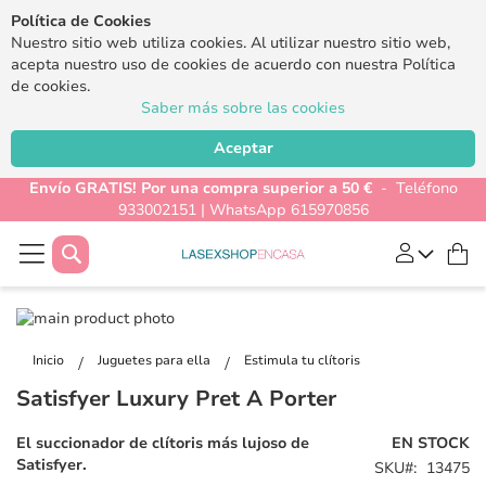
Política de Cookies
Nuestro sitio web utiliza cookies. Al utilizar nuestro sitio web,
acepta nuestro uso de cookies de acuerdo con nuestra Política
de cookies.
Saber más sobre las cookies
Aceptar
Envío GRATIS! Por una compra superior a 50 €
- Teléfono
933002151 | WhatsApp 615970856
Buscar
Mi
Saltar
al
Saltar
final
al
Inicio
Juguetes para ella
Estimula tu clítoris
de
comienzo
Satisfyer Luxury Pret A Porter
la
de
galería
la
El succionador de clítoris más lujoso de
EN STOCK
de
galería
Satisfyer.
SKU
13475
imágenes
de