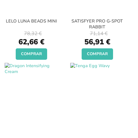
LELO LUNA BEADS MINI
SATISFYER PRO G-SPOT
RABBIT
78,32 €
71,14 €
Special
Special
62,66 €
56,91 €
Price
Price
COMPRAR
COMPRAR