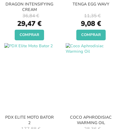
DRAGON INTENSIFYING
TENGA EGG WAVY
CREAM
36,84 €
11,35 €
Special
Special
29,47 €
9,08 €
Price
Price
COMPRAR
COMPRAR
PDX ELITE MOTO BATOR
COCO APHRODISIAC
2
WARMING OIL