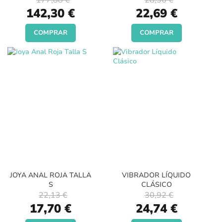
177,88 €
28,36 €
Special
Special
142,30 €
22,69 €
Price
Price
COMPRAR
COMPRAR
JOYA ANAL ROJA TALLA
VIBRADOR LÍQUIDO
S
CLÁSICO
22,13 €
30,92 €
Special
Special
17,70 €
24,74 €
Price
Price