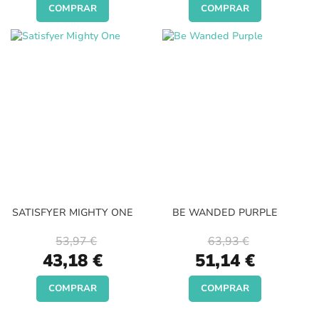
COMPRAR
COMPRAR
SATISFYER MIGHTY ONE
BE WANDED PURPLE
53,97 €
63,93 €
Special
Special
43,18 €
51,14 €
Price
Price
COMPRAR
COMPRAR