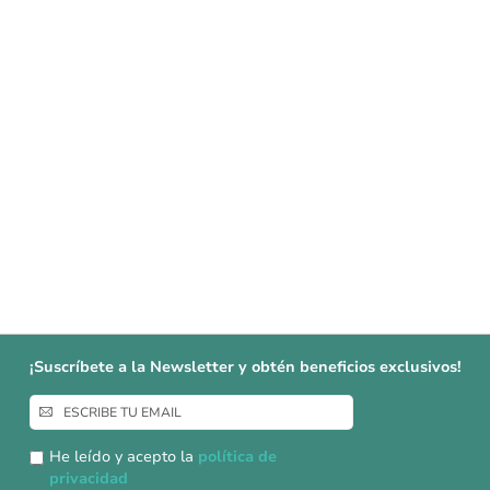
¡Suscríbete a la Newsletter y obtén beneficios exclusivos!
Inscríbase
a
nuestro
He leído y acepto la
política de
boletín
privacidad