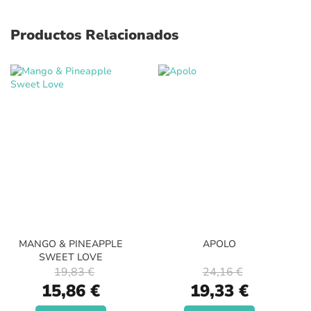
Productos Relacionados
MANGO & PINEAPPLE
APOLO
SWEET LOVE
19,83 €
24,16 €
Special
Special
15,86 €
19,33 €
Price
Price