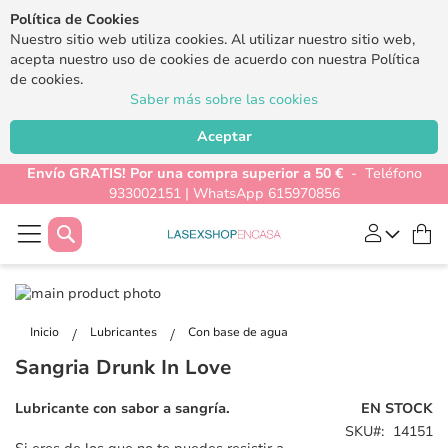
Política de Cookies
Nuestro sitio web utiliza cookies. Al utilizar nuestro sitio web,
acepta nuestro uso de cookies de acuerdo con nuestra Política
de cookies.
Saber más sobre las cookies
Aceptar
Envío GRATIS! Por una compra superior a 50 €
- Teléfono
933002151 | WhatsApp 615970856
Buscar
Mi
Saltar
al
Saltar
final
al
Inicio
Lubricantes
Con base de agua
de
comienzo
Sangria Drunk In Love
la
de
galería
la
Lubricante con sabor a sangría.
EN STOCK
de
galería
SKU
14151
imágenes
de