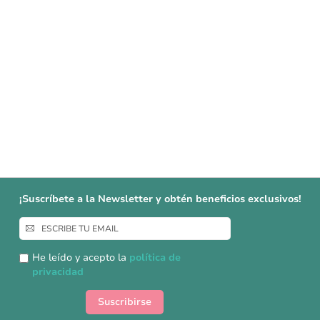
¡Suscríbete a la Newsletter y obtén beneficios exclusivos!
Inscríbase
a
nuestro
He leído y acepto la
política de
boletín
privacidad
de
noticias:
Suscribirse