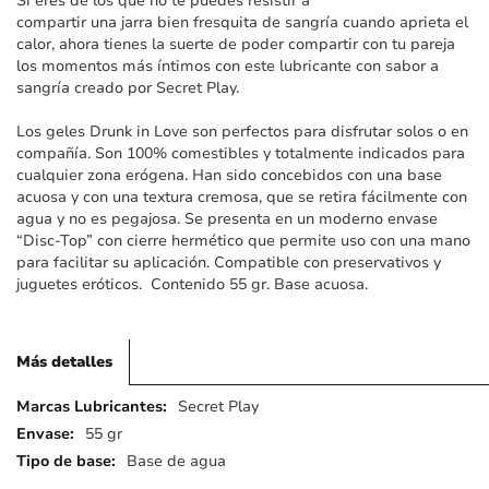
Si eres de los que no te puedes resistir a
imágenes
compartir una jarra bien fresquita de sangría cuando aprieta el
calor, ahora tienes la suerte de poder compartir con tu pareja
los momentos más íntimos con este lubricante con sabor a
sangría creado por Secret Play.
Los geles Drunk in Love son perfectos para disfrutar solos o en
compañía. Son 100% comestibles y totalmente indicados para
cualquier zona erógena. Han sido concebidos con una base
acuosa y con una textura cremosa, que se retira fácilmente con
agua y no es pegajosa. Se presenta en un moderno envase
“Disc-Top” con cierre hermético que permite uso con una mano
para facilitar su aplicación. Compatible con preservativos y
juguetes eróticos. Contenido 55 gr. Base acuosa.
Más detalles
Más
Secret Play
detalles
55 gr
Base de agua