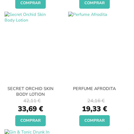
COMPRAR
COMPRAR
SECRET ORCHID SKIN
PERFUME AFRODITA
BODY LOTION
42,11 €
24,16 €
Special
Special
33,69 €
19,33 €
Price
Price
COMPRAR
COMPRAR