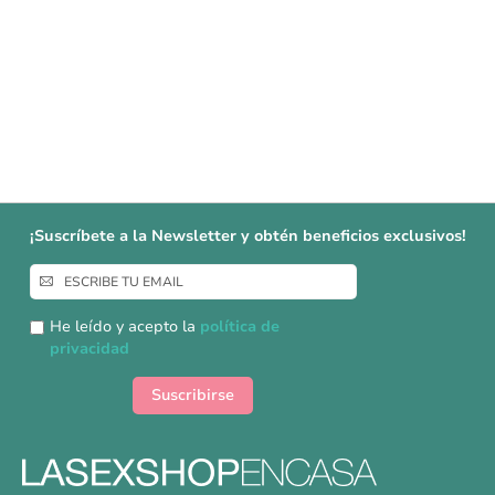
¡Suscríbete a la Newsletter y obtén beneficios exclusivos!
Inscríbase
a
nuestro
He leído y acepto la
política de
boletín
privacidad
de
noticias:
Suscribirse