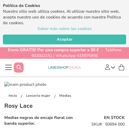
Política de Cookies
Nuestro sitio web utiliza cookies. Al utilizar nuestro sitio web,
acepta nuestro uso de cookies de acuerdo con nuestra Política
de cookies.
Saber más sobre las cookies
Aceptar
Envío GRATIS! Por una compra superior a 50 €
- Teléfono
933002151 | WhatsApp 615970856
Buscar
Mi
Saltar
al
Saltar
final
al
Inicio
Lencería mujer
Medias
de
comienzo
Rosy Lace
la
de
galería
la
Medias negras de encaje floral con
EN STOCK
de
galería
banda superior.
SKU
50694 000
imágenes
de