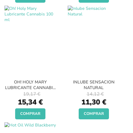
OH! HOLY MARY
INLUBE SENSACION
LUBRICANTE CANNABIS
NATURAL
100 ML
19,17 €
14,12 €
Special
Special
15,34 €
11,30 €
Price
Price
COMPRAR
COMPRAR