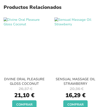
Productos Relacionados
DIVINE ORAL PLEASURE
SENSUAL MASSAGE OIL
GLOSS COCONUT
STRAWBERRY
26,37 €
20,36 €
Special
Special
21,10 €
16,29 €
Price
Price
COMPRAR
COMPRAR