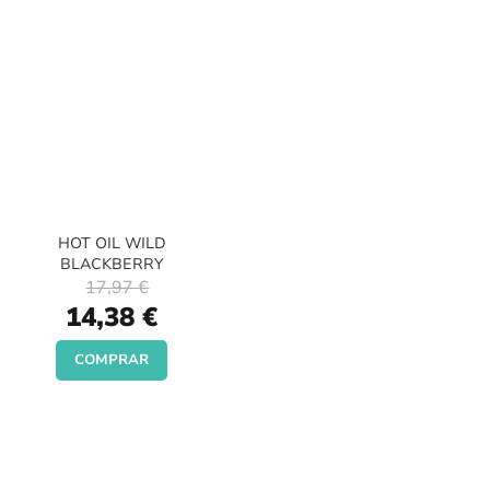
HOT OIL WILD
BLACKBERRY
17,97 €
Special
14,38 €
Price
COMPRAR