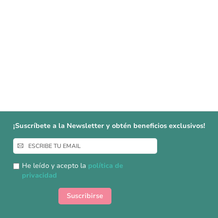
¡Suscríbete a la Newsletter y obtén beneficios exclusivos!
Inscríbase
a
nuestro
He leído y acepto la
política de
boletín
privacidad
de
noticias:
Suscribirse