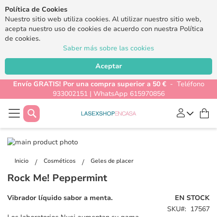
Política de Cookies
Nuestro sitio web utiliza cookies. Al utilizar nuestro sitio web,
acepta nuestro uso de cookies de acuerdo con nuestra Política
de cookies.
Saber más sobre las cookies
Aceptar
Envío GRATIS! Por una compra superior a 50 €
- Teléfono
933002151 | WhatsApp 615970856
Buscar
Mi
Saltar
al
Saltar
final
al
Inicio
Cosméticos
Geles de placer
de
comienzo
Rock Me! Peppermint
la
de
galería
la
Vibrador líquido sabor a menta.
EN STOCK
de
galería
SKU
17567
imágenes
de