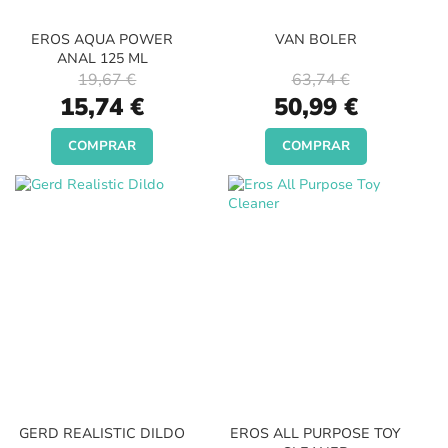
EROS AQUA POWER
VAN BOLER
ANAL 125 ML
19,67 €
63,74 €
Special
Special
15,74 €
50,99 €
Price
Price
COMPRAR
COMPRAR
GERD REALISTIC DILDO
EROS ALL PURPOSE TOY