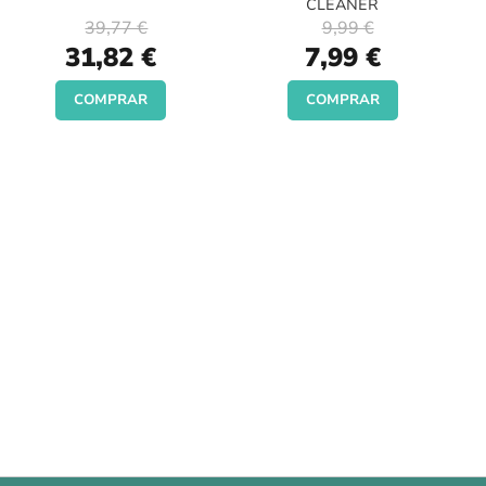
CLEANER
39,77 €
9,99 €
Special
Special
31,82 €
7,99 €
Price
Price
COMPRAR
COMPRAR