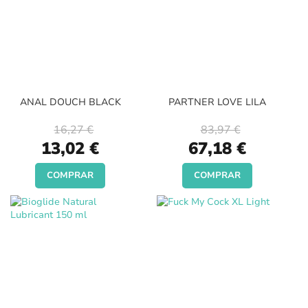
ANAL DOUCH BLACK
PARTNER LOVE LILA
16,27 €
83,97 €
Special
Special
13,02 €
67,18 €
Price
Price
COMPRAR
COMPRAR