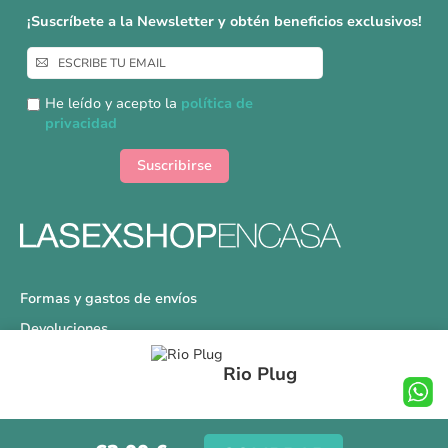
¡Suscríbete a la Newsletter y obtén beneficios exclusivos!
Inscríbase
a
nuestro
He leído y acepto la
política de
boletín
privacidad
de
noticias:
Suscribirse
Formas y gastos de envíos
Devoluciones
Información Tallas
Rio Plug
Protección a Compradores
Nuestra Tienda