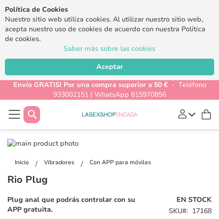
Política de Cookies
Nuestro sitio web utiliza cookies. Al utilizar nuestro sitio web,
acepta nuestro uso de cookies de acuerdo con nuestra Política
de cookies.
Saber más sobre las cookies
Aceptar
Envío GRATIS! Por una compra superior a 50 €
- Teléfono
933002151 | WhatsApp 615970856
Buscar
Mi
Saltar
al
Saltar
final
al
Inicio
Vibradores
Con APP para móviles
de
comienzo
Rio Plug
la
de
galería
la
Plug anal que podrás controlar con su
EN STOCK
de
galería
APP gratuita.
SKU
17168
imágenes
de