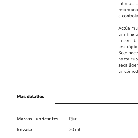
íntimas. 
retardant
a control
Actúa muc
una fina 
la sensib
una rápid
Solo nece
hasta cub
seca lige
un cómodo
Más detalles
Más
Marcas Lubricantes
Pjur
detalles
Envase
20 ml