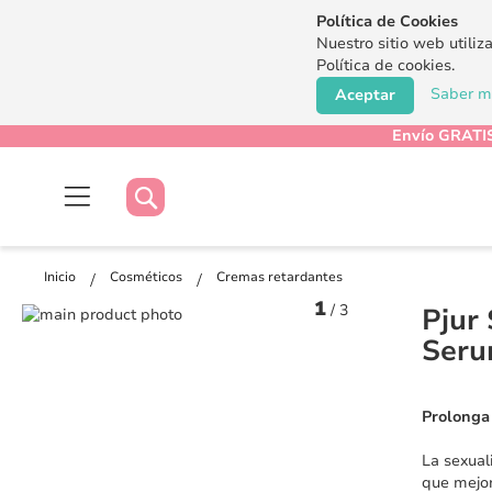
Política de Cookies
Nuestro sitio web utiliz
Política de cookies.
Saber má
Aceptar
Envío GRATIS
Buscar
Buscar
Inicio
Cosméticos
Cremas retardantes
1
/
3
Pjur
Saltar
al
Saltar
Ser
final
al
de
comienzo
la
de
Prolonga 
galería
la
de
galería
La sexual
imágenes
de
que mejor
imágenes