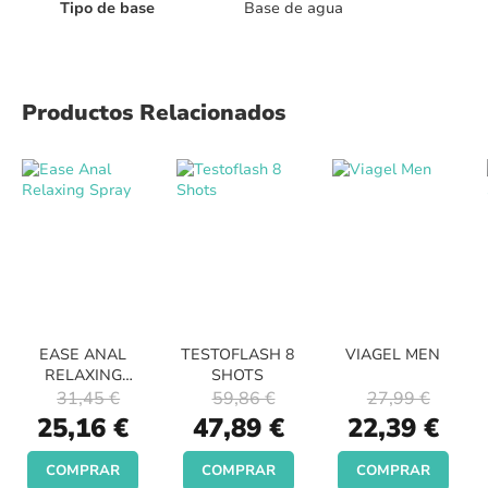
Tipo de base
Base de agua
Productos Relacionados
EASE ANAL
TESTOFLASH 8
VIAGEL MEN
RELAXING
SHOTS
SPRAY
31,45 €
59,86 €
27,99 €
Special
Special
Special
25,16 €
47,89 €
22,39 €
Price
Price
Price
COMPRAR
COMPRAR
COMPRAR