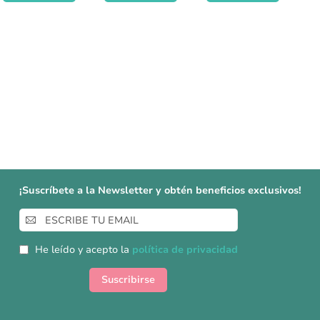
¡Suscríbete a la Newsletter y obtén beneficios exclusivos!
Inscríbase
a
nuestro
He leído y acepto la
política de privacidad
boletín
de
Suscribirse
noticias: