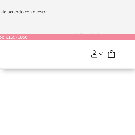
es de acuerdo con nuestra
28,50 €
35,63 €
pp 615970856
Mi cesta
Pjur Superhero Delay
COMPRAR
Serum