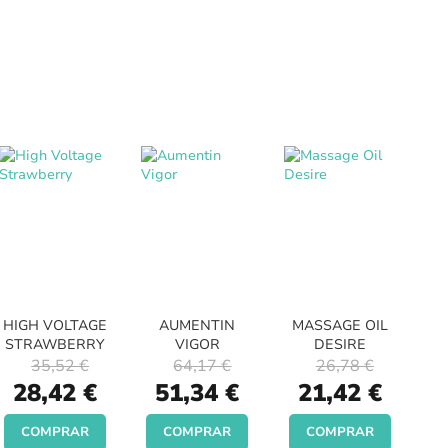
HIGH VOLTAGE
AUMENTIN
MASSAGE OIL
STRAWBERRY
VIGOR
DESIRE
35,52 €
64,17 €
26,78 €
Special
Special
Special
28,42 €
51,34 €
21,42 €
Price
Price
Price
COMPRAR
COMPRAR
COMPRAR