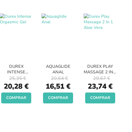
DUREX
AQUAGLIDE
DUREX PLAY
INTENSE
ANAL
MASSAGE 2 IN 1
ORGASMIC GEL
ALOE VERA
25,35 €
20,64 €
29,67 €
Special
Special
Special
20,28 €
16,51 €
23,74 €
Price
Price
Price
COMPRAR
COMPRAR
COMPRAR