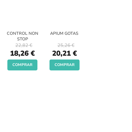
CONTROL NON
APIUM GOTAS
STOP
22,82 €
25,26 €
Special
Special
18,26 €
20,21 €
Price
Price
COMPRAR
COMPRAR