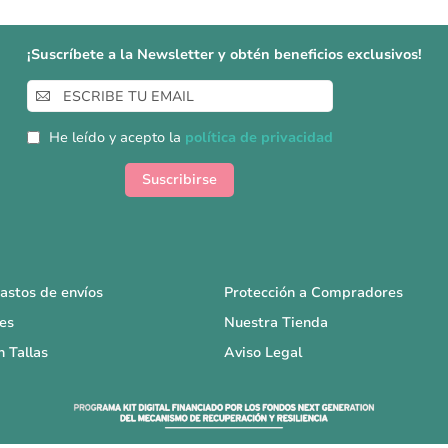
¡Suscríbete a la Newsletter y obtén beneficios exclusivos!
Inscríbase
a
nuestro
He leído y acepto la
política de privacidad
boletín
de
Suscribirse
noticias:
astos de envíos
Protección a Compradores
es
Nuestra Tienda
n Tallas
Aviso Legal