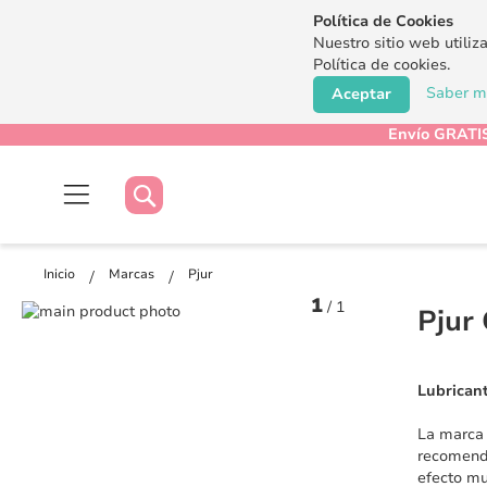
Política de Cookies
Nuestro sitio web utiliz
Política de cookies.
Saber má
Aceptar
Envío GRATIS
Buscar
Buscar
Inicio
Marcas
Pjur
1
/
1
Saltar
Pjur
al
Saltar
final
al
de
comienzo
Lubricant
la
de
galería
la
La marca 
de
galería
recomen
imágenes
de
efecto mu
imágenes