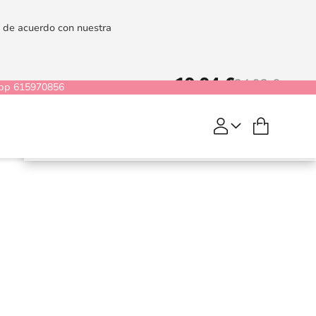
es de acuerdo con nuestra
19,94 €
24,92 €
pp 615970856
Mi cesta
COMPRAR
Pjur Original
Bodyglide