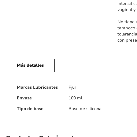
Intensifi
vaginal y
No tiene 
tampoco c
toleranci
con prese
Más detalles
Más
Marcas Lubricantes
Pjur
detalles
Envase
100 ml.
Tipo de base
Base de silicona