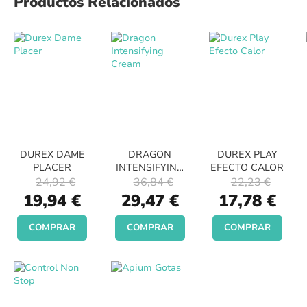
Productos Relacionados
DUREX DAME
DRAGON
DUREX PLAY
PLACER
INTENSIFYING
EFECTO CALOR
CREAM
24,92 €
36,84 €
22,23 €
Special
Special
Special
19,94 €
29,47 €
17,78 €
Price
Price
Price
COMPRAR
COMPRAR
COMPRAR