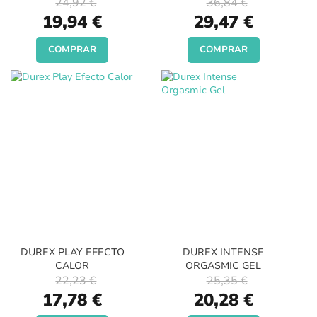
24,92 €
36,84 €
Special
Special
19,94 €
29,47 €
Price
Price
COMPRAR
COMPRAR
DUREX PLAY EFECTO
DUREX INTENSE
CALOR
ORGASMIC GEL
22,23 €
25,35 €
Special
Special
17,78 €
20,28 €
Price
Price