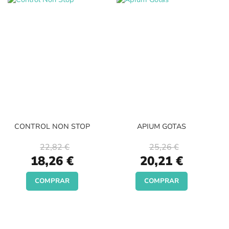
CONTROL NON STOP
APIUM GOTAS
22,82 €
25,26 €
Special
Special
18,26 €
20,21 €
Price
Price
COMPRAR
COMPRAR