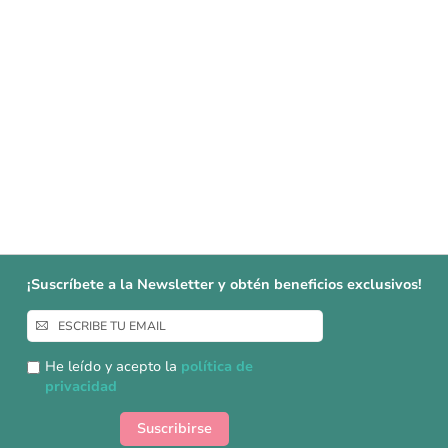
¡Suscríbete a la Newsletter y obtén beneficios exclusivos!
Inscríbase
a
nuestro
He leído y acepto la
política de
boletín
privacidad
de
noticias:
Suscribirse