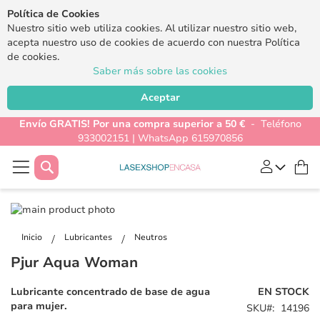
Política de Cookies
Nuestro sitio web utiliza cookies. Al utilizar nuestro sitio web,
acepta nuestro uso de cookies de acuerdo con nuestra Política
de cookies.
Saber más sobre las cookies
Aceptar
Envío GRATIS! Por una compra superior a 50 €
- Teléfono
933002151 | WhatsApp 615970856
Buscar
Mi
Saltar
al
Saltar
final
al
Inicio
Lubricantes
Neutros
de
comienzo
Pjur Aqua Woman
la
de
galería
la
Lubricante concentrado de base de agua
EN STOCK
de
galería
para mujer.
SKU
14196
imágenes
de