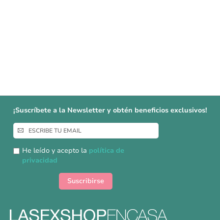
¡Suscríbete a la Newsletter y obtén beneficios exclusivos!
Inscríbase
a
nuestro
He leído y acepto la
política de
boletín
privacidad
de
noticias:
Suscribirse