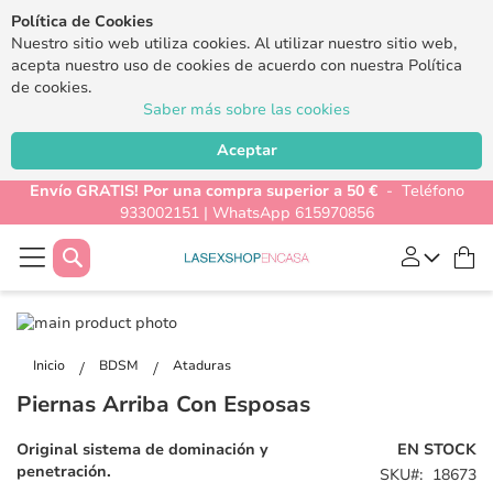
Política de Cookies
Nuestro sitio web utiliza cookies. Al utilizar nuestro sitio web,
acepta nuestro uso de cookies de acuerdo con nuestra Política
de cookies.
Saber más sobre las cookies
Aceptar
Envío GRATIS! Por una compra superior a 50 €
- Teléfono
933002151 | WhatsApp 615970856
Buscar
Mi
Saltar
al
Saltar
final
al
Inicio
BDSM
Ataduras
de
comienzo
Piernas Arriba Con Esposas
la
de
galería
la
Original sistema de dominación y
EN STOCK
de
galería
penetración.
SKU
18673
imágenes
de