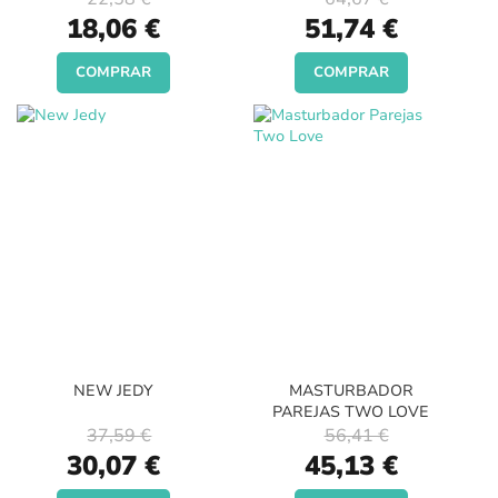
Special
Special
18,06 €
51,74 €
Price
Price
COMPRAR
COMPRAR
NEW JEDY
MASTURBADOR
PAREJAS TWO LOVE
37,59 €
56,41 €
Special
Special
30,07 €
45,13 €
Price
Price