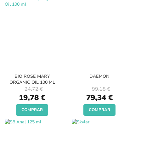
BIO ROSE MARY
DAEMON
ORGANIC OIL 100 ML
24,72 €
99,18 €
Special
Special
19,78 €
79,34 €
Price
Price
COMPRAR
COMPRAR