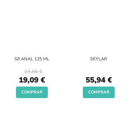
S8 ANAL 125 ML
SKYLAR
23,86 €
Special
19,09 €
55,94 €
Price
COMPRAR
COMPRAR