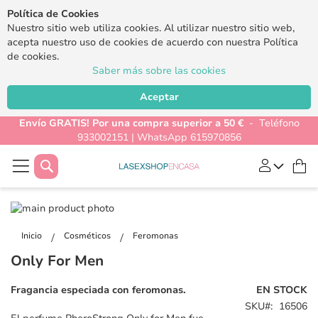
Política de Cookies
Nuestro sitio web utiliza cookies. Al utilizar nuestro sitio web,
acepta nuestro uso de cookies de acuerdo con nuestra Política
de cookies.
Saber más sobre las cookies
Aceptar
Envío GRATIS! Por una compra superior a 50 €
- Teléfono
933002151 | WhatsApp 615970856
Buscar
Mi
Saltar
al
Saltar
final
al
Inicio
Cosméticos
Feromonas
de
comienzo
Only For Men
la
de
galería
la
Fragancia especiada con feromonas.
EN STOCK
de
galería
SKU
16506
imágenes
de