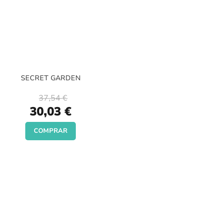
SECRET GARDEN
37,54 €
Special
30,03 €
Price
COMPRAR