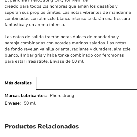
El perfume PheroStrong Only for Men fue
imágenes
creado para todos los hombres que aman los desafíos y
superan sus propios límites. Las notas vibrantes de mandarina
combinadas con almizcle blanco intenso le darán una frescura
fantástica y un aroma intenso.
Las notas de salida traerán notas dulces de mandarina y
naranja combinadas con acordes marinos salados. Las notas
de fondo revelan vainilla oriental radiante y duradera, almizcle
blanco, ámbar gris y haba tonka combinado con feromonas
para estar irresistible. Envase de 50 ml.
Más detalles
Más
Pherostrong
detalles
50 ml.
Productos Relacionados