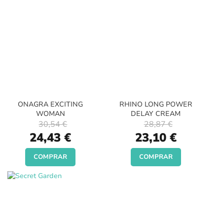
ONAGRA EXCITING
RHINO LONG POWER
WOMAN
DELAY CREAM
30,54 €
28,87 €
Special
Special
24,43 €
23,10 €
Price
Price
COMPRAR
COMPRAR