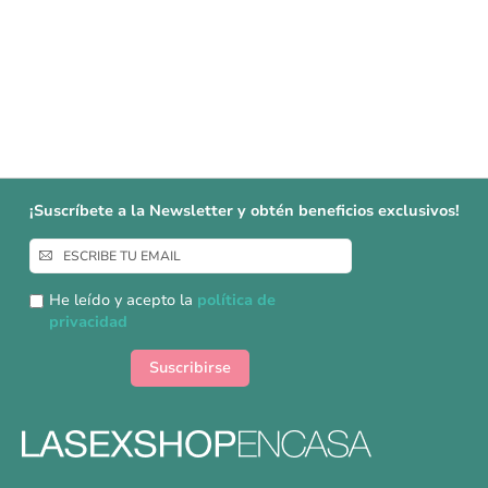
¡Suscríbete a la Newsletter y obtén beneficios exclusivos!
Inscríbase
a
nuestro
He leído y acepto la
política de
boletín
privacidad
de
noticias:
Suscribirse