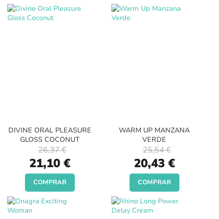
DIVINE ORAL PLEASURE
WARM UP MANZANA
GLOSS COCONUT
VERDE
26,37 €
25,54 €
Special
Special
21,10 €
20,43 €
Price
Price
COMPRAR
COMPRAR