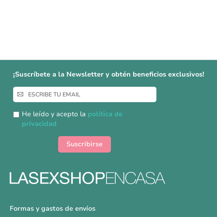
¡Suscríbete a la Newsletter y obtén beneficios exclusivos!
Inscríbase
a
nuestro
He leído y acepto la
política de
boletín
privacidad
de
noticias:
Suscribirse
Formas y gastos de envíos