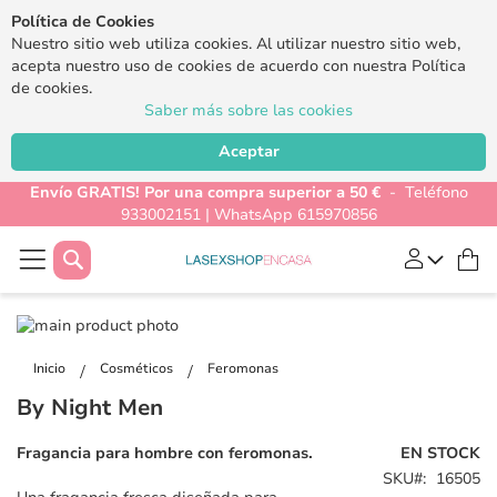
Política de Cookies
Nuestro sitio web utiliza cookies. Al utilizar nuestro sitio web,
acepta nuestro uso de cookies de acuerdo con nuestra Política
de cookies.
Saber más sobre las cookies
Aceptar
Envío GRATIS! Por una compra superior a 50 €
- Teléfono
933002151 | WhatsApp 615970856
Buscar
Mi
Saltar
al
Saltar
final
al
Inicio
Cosméticos
Feromonas
de
comienzo
By Night Men
la
de
galería
la
Fragancia para hombre con feromonas.
EN STOCK
de
galería
SKU
16505
imágenes
de