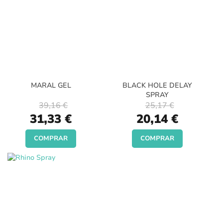
MARAL GEL
BLACK HOLE DELAY
SPRAY
39,16 €
25,17 €
Special
Special
31,33 €
20,14 €
Price
Price
COMPRAR
COMPRAR