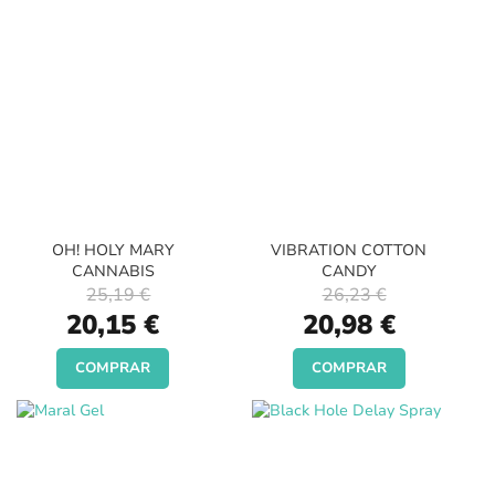
OH! HOLY MARY
VIBRATION COTTON
CANNABIS
CANDY
25,19 €
26,23 €
Special
Special
20,15 €
20,98 €
Price
Price
COMPRAR
COMPRAR