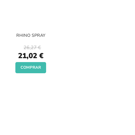
RHINO SPRAY
26,27 €
Special
21,02 €
Price
COMPRAR