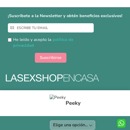
¡Suscríbete a la Newsletter y obtén beneficios exclusivos!
Inscríbase
a
nuestro
He leído y acepto la
política de
boletín
privacidad
de
noticias:
Suscribirse
Formas y gastos de envíos
Peeky
Devoluciones
Información Tallas
Protección a Compradores