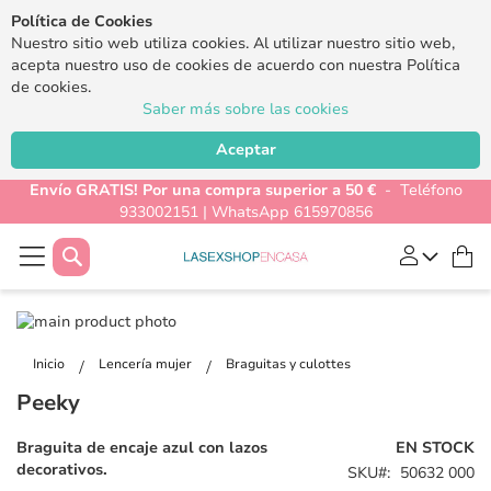
Política de Cookies
Nuestro sitio web utiliza cookies. Al utilizar nuestro sitio web,
acepta nuestro uso de cookies de acuerdo con nuestra Política
de cookies.
Saber más sobre las cookies
Aceptar
Envío GRATIS! Por una compra superior a 50 €
- Teléfono
933002151 | WhatsApp 615970856
Buscar
Mi
Saltar
al
Saltar
final
al
Inicio
Lencería mujer
Braguitas y culottes
de
comienzo
Peeky
la
de
galería
la
Braguita de encaje azul con lazos
EN STOCK
de
galería
decorativos.
SKU
50632 000
imágenes
de