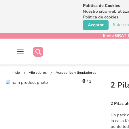
Política de Cookies
Nuestro sitio web utiliz
Política de cookies.
Saber má
Aceptar
Envío GRATIS
Buscar
Buscar
Inicio
Vibradores
Accesorios y limpiadores
0
/
1
Saltar
2 Pil
al
Saltar
final
al
de
comienzo
2 Pilas a
la
de
galería
la
Un pack c
de
galería
la casa K
imágenes
de
punto tod
imágenes