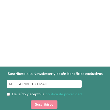
¡Suscríbete a la Newsletter y obtén beneficios exclusivos!
Inscríbase
a
nuestro
He leído y acepto la
política de privacidad
boletín
de
Suscribirse
noticias: