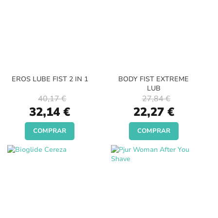
EROS LUBE FIST 2 IN 1
BODY FIST EXTREME
LUB
40,17 €
27,84 €
Special
Special
32,14 €
22,27 €
Price
Price
COMPRAR
COMPRAR