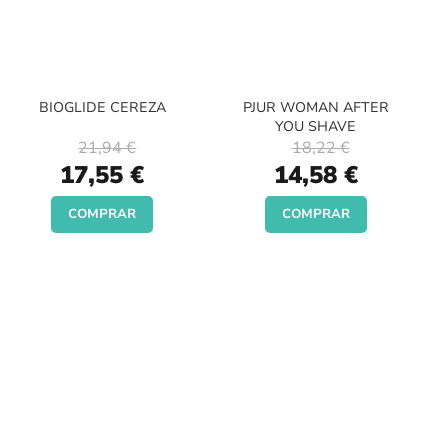
BIOGLIDE CEREZA
PJUR WOMAN AFTER
YOU SHAVE
21,94 €
18,22 €
Special
Special
17,55 €
14,58 €
Price
Price
COMPRAR
COMPRAR