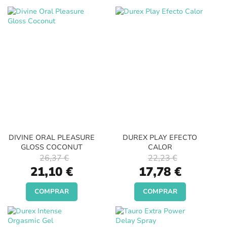
DIVINE ORAL PLEASURE
DUREX PLAY EFECTO
GLOSS COCONUT
CALOR
26,37 €
22,23 €
Special
Special
21,10 €
17,78 €
Price
Price
COMPRAR
COMPRAR