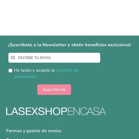
¡Suscríbete a la Newsletter y obtén beneficios exclusivos!
Inscríbase
a
nuestro
He leído y acepto la
política de
boletín
privacidad
de
noticias:
Suscribirse
Formas y gastos de envíos