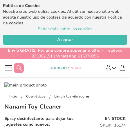
Política de Cookies
Nuestro sitio web utiliza cookies. Al utilizar nuestro sitio web,
acepta nuestro uso de cookies de acuerdo con nuestra Política
de cookies.
Saber más sobre las cookies
Aceptar
Envío GRATIS! Por una compra superior a 50 €
- Teléfono
933002151 | WhatsApp 615970856
Buscar
Mi
Saltar
al
Saltar
final
al
Inicio
Cosméticos
Limpia tus vibradores
de
comienzo
Nanami Toy Cleaner
la
de
galería
la
Spray desinfectante para dejar tus
EN STOCK
de
galería
juguetes como nuevos.
SKU
16174
imágenes
de