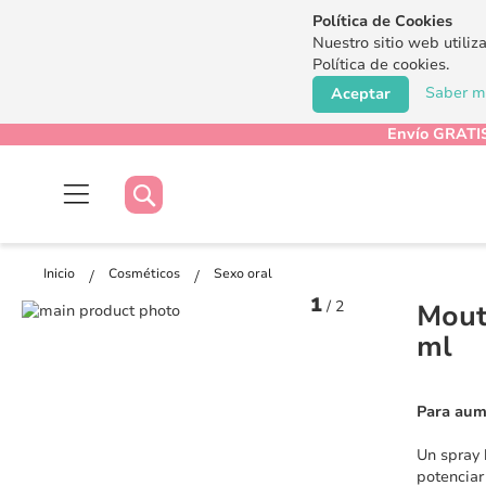
Política de Cookies
Nuestro sitio web utiliz
Política de cookies.
Saber má
Aceptar
Envío GRATIS
Buscar
Buscar
Inicio
Cosméticos
Sexo oral
1
/
2
Mout
Saltar
al
Saltar
ml
final
al
de
comienzo
la
de
Para aume
galería
la
de
galería
Un spray 
imágenes
de
potenciar
imágenes