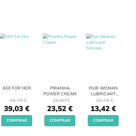
XXX FOR HER
PIRANHA
PJUR WOMAN
POWER CREAM
LUBRICANT
SILICONE
48,79 €
29,40 €
16,78 €
Special
Special
Special
39,03 €
23,52 €
13,42 €
Price
Price
Price
COMPRAR
COMPRAR
COMPRAR