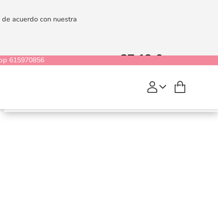
es de acuerdo con nuestra
27,18 €
33,98 €
pp 615970856
Mi cesta
Mouth Spray Juicy Oral
COMPRAR
15 ml