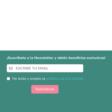
¡Suscríbete a la Newsletter y obtén beneficios exclusivos!
Inscríbase
a
nuestro
He leído y acepto la
política de privacidad
boletín
de
Suscribirse
noticias: