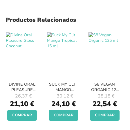
Productos Relacionados
DIVINE ORAL
SUCK MY CLIT
S8 VEGAN
PLEASURE
MANGO
ORGANIC 125
GLOSS
TROPICAL 15
ML
26,37 €
30,12 €
28,18 €
COCONUT
ML
Special
Special
Special
21,10 €
24,10 €
22,54 €
Price
Price
Price
COMPRAR
COMPRAR
COMPRAR