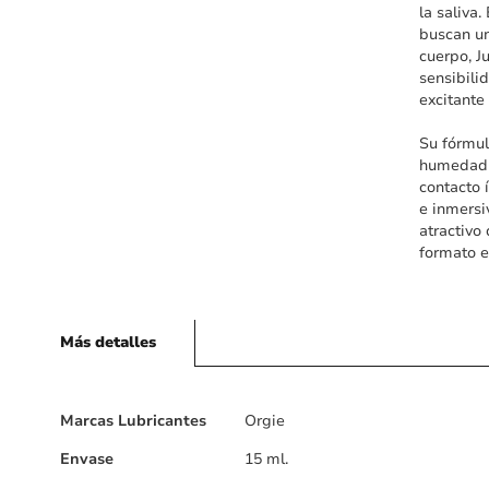
la saliva
buscan un
cuerpo, J
sensibili
excitante
Su fórmul
humedad y
contacto 
e inmersi
atractivo
formato e
Más detalles
Más
Marcas Lubricantes
Orgie
detalles
Envase
15 ml.