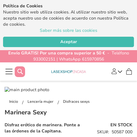
Política de Cookies
Nuestro sitio web utiliza cookies. Al utilizar nuestro sitio web,
acepta nuestro uso de cookies de acuerdo con nuestra Política
de cookies.
Saber más sobre las cookies
Aceptar
Envío GRATIS! Por una compra superior a 50 €
- Teléfono
933002151 | WhatsApp 615970856
Buscar
Mi
Saltar
al
Saltar
final
al
Inicio
Lencería mujer
Disfraces sexys
de
comienzo
Marinera Sexy
la
de
galería
la
Disfraz erótico de marinera. Ponte a
EN STOCK
de
galería
las órdenes de la Capitana.
SKU
50587 000
imágenes
de