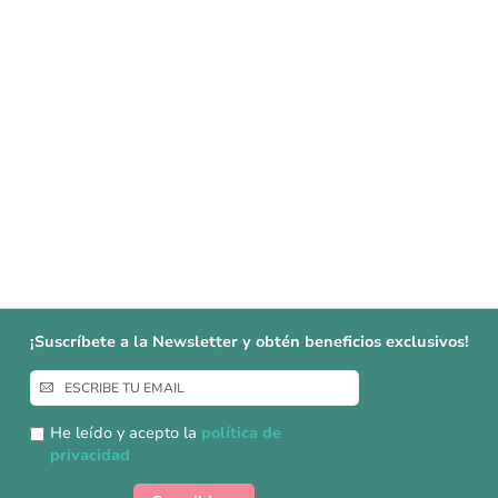
¡Suscríbete a la Newsletter y obtén beneficios exclusivos!
Inscríbase
a
nuestro
He leído y acepto la
política de
boletín
privacidad
de
noticias: