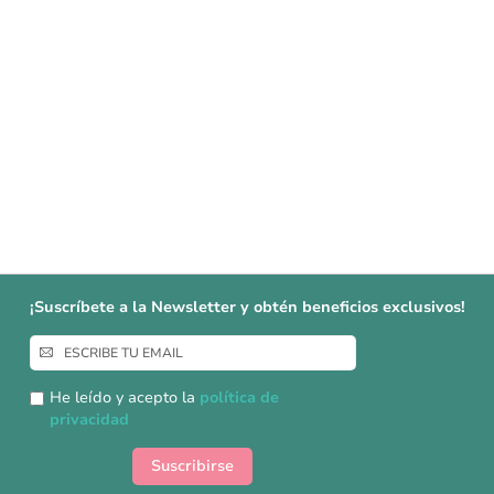
¡Suscríbete a la Newsletter y obtén beneficios exclusivos!
Inscríbase
a
nuestro
He leído y acepto la
política de
boletín
privacidad
de
noticias:
Suscribirse