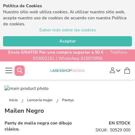
Política de Cookies
Nuestro sitio web utiliza cookies. Al utilizar nuestro sitio web,
acepta nuestro uso de cookies de acuerdo con nuestra Política
de cookies.
Saber más sobre las cookies
Aceptar
Envío GRATIS! Por una compra superior a 50 €
- Teléfono
933002151 | WhatsApp 615970856
Buscar
Mi
Saltar
al
Saltar
final
al
Inicio
Lencería mujer
Pantys
de
comienzo
Mailen Negro
la
de
galería
la
Panty de malla negra con dibujo
EN STOCK
de
galería
clásico.
SKU
50529 000
imágenes
de