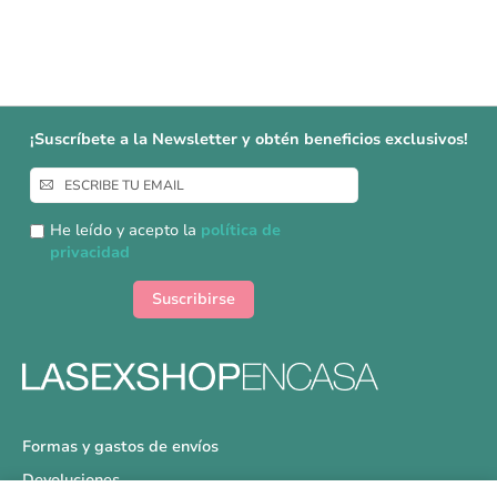
¡Suscríbete a la Newsletter y obtén beneficios exclusivos!
Inscríbase
a
nuestro
He leído y acepto la
política de
boletín
privacidad
de
noticias:
Suscribirse
Formas y gastos de envíos
Devoluciones