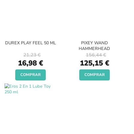
DUREX PLAY FEEL 50 ML
PIXEY WAND
HAMMERHEAD
21,23 €
156,44 €
Special
Special
16,98 €
125,15 €
Price
Price
COMPRAR
COMPRAR