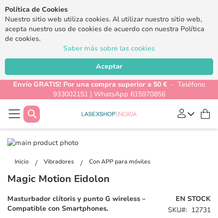
Política de Cookies
Nuestro sitio web utiliza cookies. Al utilizar nuestro sitio web,
acepta nuestro uso de cookies de acuerdo con nuestra Política
de cookies.
Saber más sobre las cookies
Aceptar
Envío GRATIS! Por una compra superior a 50 €
- Teléfono
933002151 | WhatsApp 615970856
Buscar
Mi
Saltar
al
Saltar
final
al
Inicio
Vibradores
Con APP para móviles
de
comienzo
Magic Motion Eidolon
la
de
galería
la
Masturbador clítoris y punto G wireless –
EN STOCK
de
galería
Compatible con Smartphones.
SKU
12731
imágenes
de