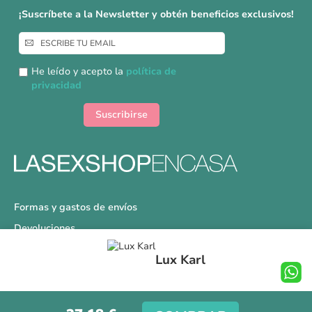
¡Suscríbete a la Newsletter y obtén beneficios exclusivos!
Inscríbase
a
nuestro
He leído y acepto la
política de
boletín
privacidad
de
noticias:
Suscribirse
Formas y gastos de envíos
Devoluciones
Información Tallas
Lux Karl
Protección a Compradores
Nuestra Tienda
Aviso Legal