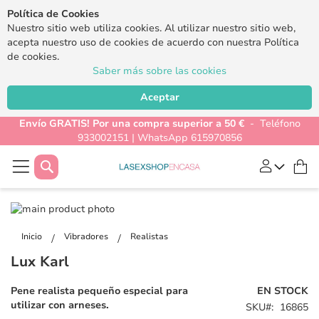
Política de Cookies
Nuestro sitio web utiliza cookies. Al utilizar nuestro sitio web,
acepta nuestro uso de cookies de acuerdo con nuestra Política
de cookies.
Saber más sobre las cookies
Aceptar
Envío GRATIS! Por una compra superior a 50 €
- Teléfono
933002151 | WhatsApp 615970856
Buscar
Mi
Saltar
al
Saltar
final
al
Inicio
Vibradores
Realistas
de
comienzo
Lux Karl
la
de
galería
la
Pene realista pequeño especial para
EN STOCK
de
galería
utilizar con arneses.
SKU
16865
imágenes
de