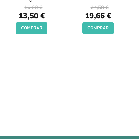
ML
16,88 €
24,58 €
Special
Special
13,50 €
19,66 €
Price
Price
COMPRAR
COMPRAR