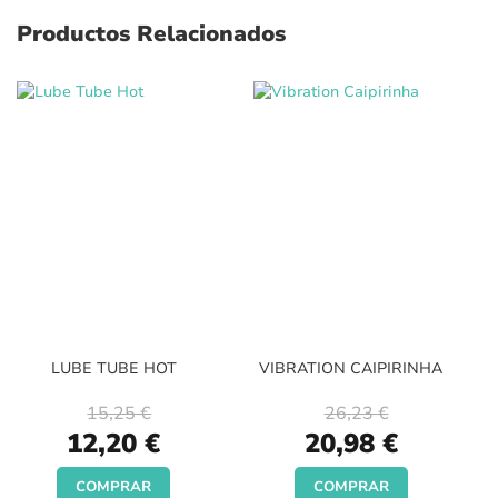
Productos Relacionados
LUBE TUBE HOT
VIBRATION CAIPIRINHA
15,25 €
26,23 €
Special
Special
12,20 €
20,98 €
Price
Price
COMPRAR
COMPRAR