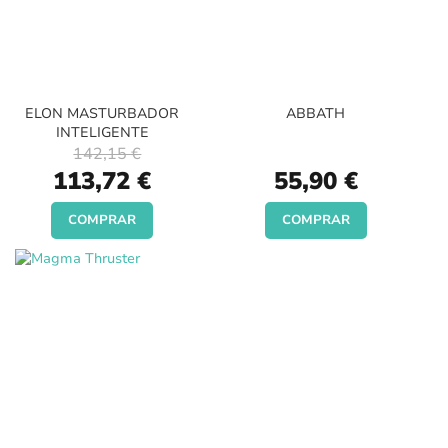
ELON MASTURBADOR
ABBATH
INTELIGENTE
142,15 €
Special
113,72 €
55,90 €
Price
COMPRAR
COMPRAR