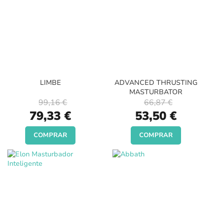
LIMBE
ADVANCED THRUSTING
MASTURBATOR
99,16 €
66,87 €
Special
Special
79,33 €
53,50 €
Price
Price
COMPRAR
COMPRAR