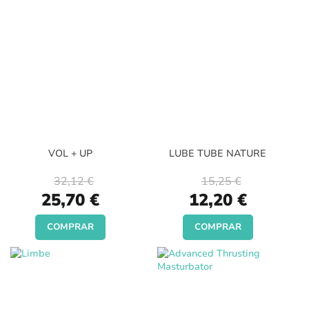
VOL + UP
LUBE TUBE NATURE
32,12 €
15,25 €
Special
Special
25,70 €
12,20 €
Price
Price
COMPRAR
COMPRAR