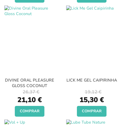
DIVINE ORAL PLEASURE
LICK ME GEL CAIPIRINHA
GLOSS COCONUT
26,37 €
19,12 €
Special
Special
21,10 €
15,30 €
Price
Price
COMPRAR
COMPRAR