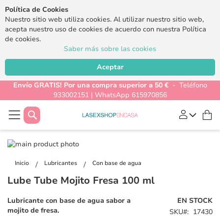
Política de Cookies
Nuestro sitio web utiliza cookies. Al utilizar nuestro sitio web,
acepta nuestro uso de cookies de acuerdo con nuestra Política
de cookies.
Saber más sobre las cookies
Aceptar
Envío GRATIS! Por una compra superior a 50 €
- Teléfono
933002151 | WhatsApp 615970856
Buscar
Mi
Saltar
al
Saltar
final
al
Inicio
Lubricantes
Con base de agua
de
comienzo
Lube Tube Mojito Fresa 100 ml
la
de
galería
la
Lubricante con base de agua sabor a
EN STOCK
de
galería
mojito de fresa.
SKU
17430
imágenes
de