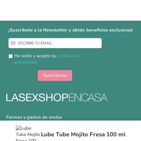
¡Suscríbete a la Newsletter y obtén beneficios exclusivos!
Inscríbase
a
nuestro
He leído y acepto la
política de
boletín
privacidad
de
noticias:
Suscribirse
Formas y gastos de envíos
Devoluciones
Lube Tube Mojito Fresa 100 ml
Información Tallas