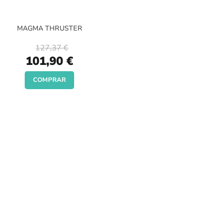
MAGMA THRUSTER
127,37 €
Special
101,90 €
Price
COMPRAR