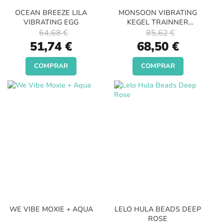
OCEAN BREEZE LILA
MONSOON VIBRATING
VIBRATING EGG
KEGEL TRAINNER
AZULES
64,68 €
85,62 €
Special
Special
51,74 €
68,50 €
Price
Price
COMPRAR
COMPRAR
WE VIBE MOXIE + AQUA
LELO HULA BEADS DEEP
ROSE