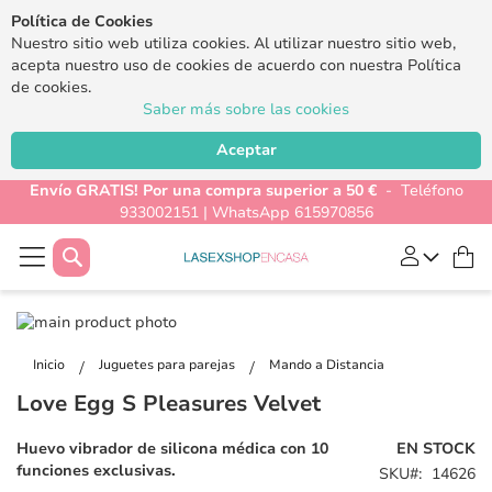
Política de Cookies
Nuestro sitio web utiliza cookies. Al utilizar nuestro sitio web,
acepta nuestro uso de cookies de acuerdo con nuestra Política
de cookies.
Saber más sobre las cookies
Aceptar
Envío GRATIS! Por una compra superior a 50 €
- Teléfono
933002151 | WhatsApp 615970856
Buscar
Mi
Saltar
al
Saltar
final
al
Inicio
Juguetes para parejas
Mando a Distancia
de
comienzo
Love Egg S Pleasures Velvet
la
de
galería
la
Huevo vibrador de silicona médica con 10
EN STOCK
de
galería
funciones exclusivas.
SKU
14626
imágenes
de