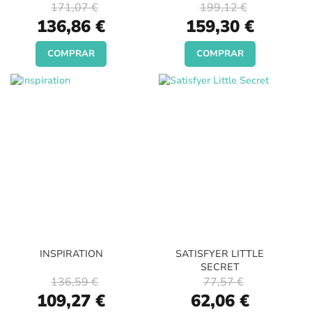
171,07 €
199,12 €
Special
Special
136,86 €
159,30 €
Price
Price
COMPRAR
COMPRAR
INSPIRATION
SATISFYER LITTLE
SECRET
136,59 €
77,57 €
Special
Special
109,27 €
62,06 €
Price
Price