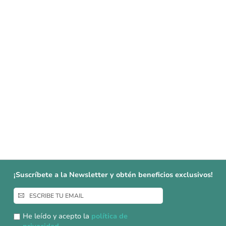
¡Suscríbete a la Newsletter y obtén beneficios exclusivos!
Inscríbase
a
nuestro
He leído y acepto la
política de
boletín