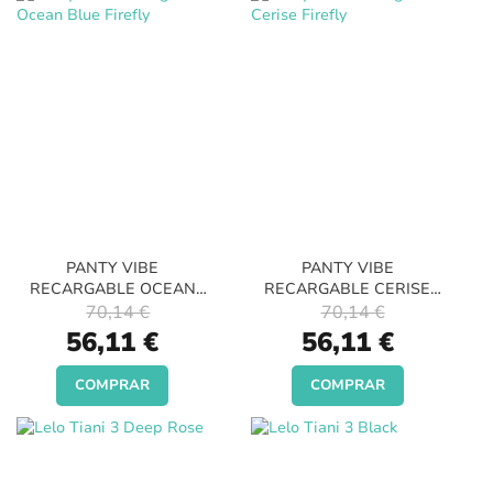
PANTY VIBE
PANTY VIBE
RECARGABLE OCEAN
RECARGABLE CERISE
BLUE FIREFLY
FIREFLY
70,14 €
70,14 €
Special
Special
56,11 €
56,11 €
Price
Price
COMPRAR
COMPRAR