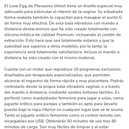
imágenes
El Love Egg de Plesaures Velvet tiene un diseño especial muy
adecuado para estimular el interior de la vagina. Su estudiada
forma ovalada también lo capacitan para masajear el punto G
de forma muy efectiva. De esta bala vibradora con mando a
distancia destacaremos que ha sido creado totalmente con
silicona médica de calidad Premium, incluyendo el cordón de
extracción. Esto hace que sea totalmente estanco y que la
suavidad sea superior a otros modelos, por lo tanto, la
experiencia será totalmente satisfactoria. Incluso el mando a
distancia ha sido creado con el mismo material.
Cuenta con un motor que reproduce 10 programas exclusivos
diseñados por terapeutas especializados, que permiten
alcanzar el orgasmo de forma rápida y muy placentera. Podrás
controlarlo desde la propia bala vibradora vaginal, o a través
del mando a distancia, mediante sendos botones táctiles. Es
perfecto como masturbador femenino para jugar a solas, como
juguete erótico para parejas y también es apto para llevarlo
puesto bajo la ropa interior en cualquier lugar que se te ocurra.
Tanto el juguete erótico femenino como el control remoto son
recargables por USB. Obtendrás 50 minutos de uso tras 80
minutos de carga. Son muy fáciles de limpiar y al estar