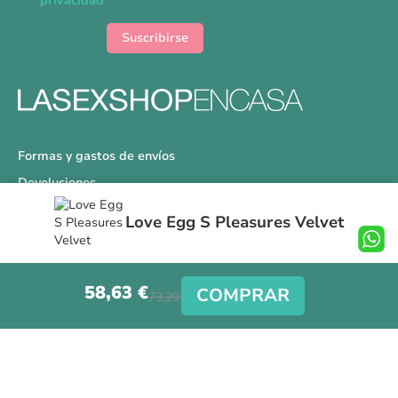
privacidad
de
noticias:
Suscribirse
Formas y gastos de envíos
Devoluciones
Información Tallas
Love Egg S Pleasures Velvet
Protección a Compradores
Nuestra Tienda
58,63 €
Aviso Legal
COMPRAR
73,29 €
Síguenos en nuestras redes sociales