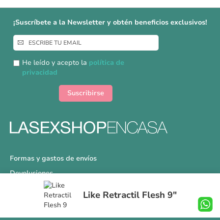
¡Suscríbete a la Newsletter y obtén beneficios exclusivos!
Inscríbase
a
nuestro
He leído y acepto la
política de
boletín
privacidad
de
noticias:
Suscribirse
Formas y gastos de envíos
Devoluciones
Información Tallas
Like Retractil Flesh 9"
Protección a Compradores
Nuestra Tienda