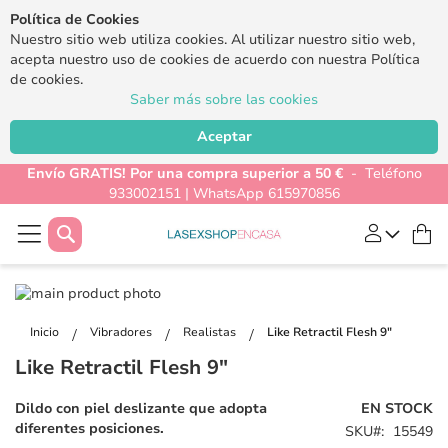
Política de Cookies
Nuestro sitio web utiliza cookies. Al utilizar nuestro sitio web,
acepta nuestro uso de cookies de acuerdo con nuestra Política
de cookies.
Saber más sobre las cookies
Aceptar
Envío GRATIS! Por una compra superior a 50 €
- Teléfono
933002151 | WhatsApp 615970856
Buscar
Mi
Saltar
al
Saltar
final
al
Inicio
Vibradores
Realistas
Like Retractil Flesh 9"
de
comienzo
Like Retractil Flesh 9"
la
de
galería
la
Dildo con piel deslizante que adopta
EN STOCK
de
galería
diferentes posiciones.
SKU
15549
imágenes
de