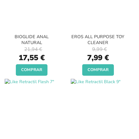
BIOGLIDE ANAL
EROS ALL PURPOSE TOY
NATURAL
CLEANER
21,94 €
9,99 €
Special
Special
17,55 €
7,99 €
Price
Price
COMPRAR
COMPRAR