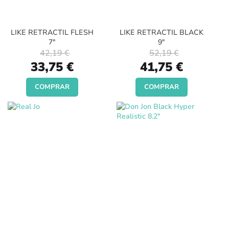
LIKE RETRACTIL FLESH
LIKE RETRACTIL BLACK
7"
9"
42,19 €
52,19 €
Special
Special
33,75 €
41,75 €
Price
Price
COMPRAR
COMPRAR