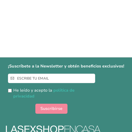
¡Suscríbete a la Newsletter y obtén beneficios exclusivos!
Inscríbase
a
nuestro
He leído y acepto la
política de
boletín
privacidad
de
noticias:
Suscribirse