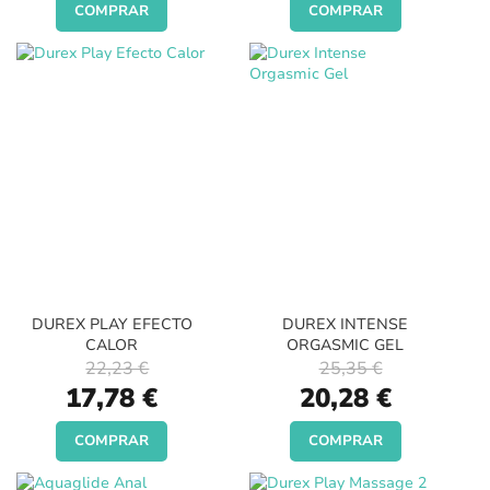
COMPRAR
COMPRAR
DUREX PLAY EFECTO
DUREX INTENSE
CALOR
ORGASMIC GEL
22,23 €
25,35 €
Special
Special
17,78 €
20,28 €
Price
Price
COMPRAR
COMPRAR