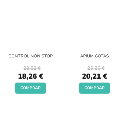
CONTROL NON STOP
APIUM GOTAS
22,82 €
25,26 €
Special
Special
18,26 €
20,21 €
Price
Price
COMPRAR
COMPRAR