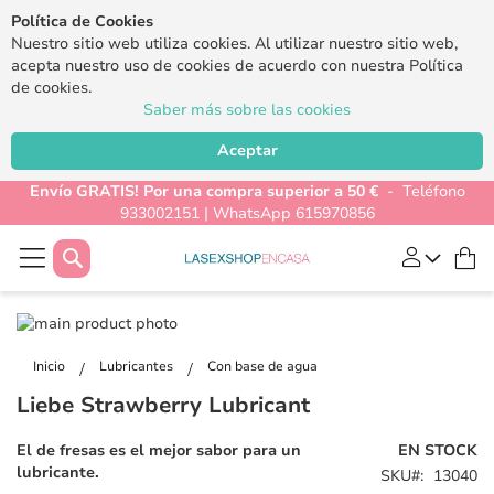
Política de Cookies
Nuestro sitio web utiliza cookies. Al utilizar nuestro sitio web,
acepta nuestro uso de cookies de acuerdo con nuestra Política
de cookies.
Saber más sobre las cookies
Aceptar
Envío GRATIS! Por una compra superior a 50 €
- Teléfono
933002151 | WhatsApp 615970856
Buscar
Mi
Saltar
al
Saltar
final
al
Inicio
Lubricantes
Con base de agua
de
comienzo
Liebe Strawberry Lubricant
la
de
galería
la
El de fresas es el mejor sabor para un
EN STOCK
de
galería
lubricante.
SKU
13040
imágenes
de