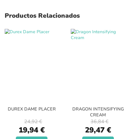
Productos Relacionados
DUREX DAME PLACER
DRAGON INTENSIFYING
CREAM
24,92 €
36,84 €
Special
Special
19,94 €
29,47 €
Price
Price