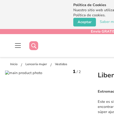
Política de Cookies
Nuestro sitio web utiliz
Política de cookies.
Saber má
Aceptar
Envío GRATIS
Buscar
Buscar
Inicio
Lencería mujer
Vestidos
1
/
2
Saltar
Libe
al
Saltar
final
al
de
comienzo
Extremado
la
de
galería
la
Este es s
de
galería
encontrar
imágenes
de
súper aju
imágenes