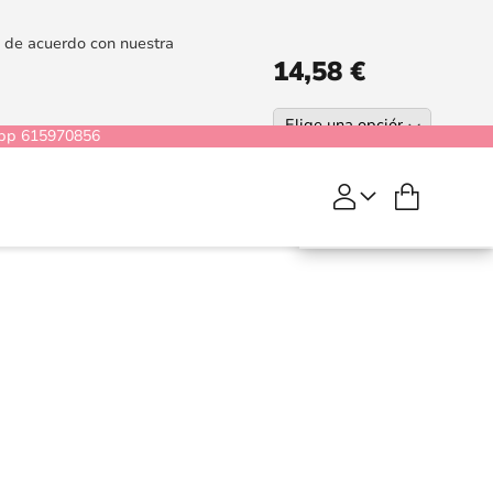
es de acuerdo con nuestra
14,58 €
pp 615970856
COMPRAR
Mi cesta
Libenae