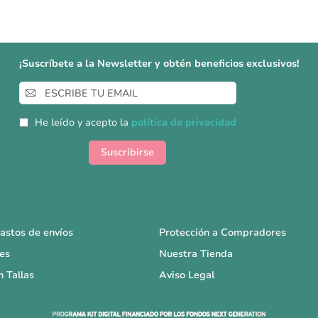
¡Suscríbete a la Newsletter y obtén beneficios exclusivos!
Inscríbase
a
nuestro
He leído y acepto la
política de privacidad
boletín
de
Suscribirse
noticias:
astos de envíos
Protección a Compradores
es
Nuestra Tienda
n Tallas
Aviso Legal