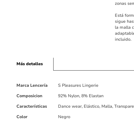
zonas sem
Está form
sigue has
la malla 
adaptable
incluido.
Más detalles
Más
Marca Lencería
S Pleasures Lingerie
detalles
Composicion
92% Nylon, 8% Elastan
Características
Dance wear, Elástico, Malla, Transpar
Color
Negro