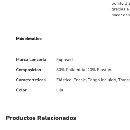
bonito di
gracias a
hacer esp
Más detalles
Más
Marca Lencería
Exposed
detalles
Composicion
80% Poliamida, 20% Elastán.
Características
Elástico, Encaje, Tanga incluido, Tran
Color
Lila
Productos Relacionados