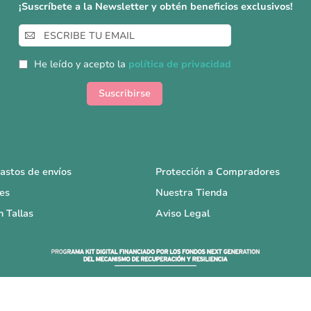
¡Suscríbete a la Newsletter y obtén beneficios exclusivos!
Inscríbase
a
nuestro
He leído y acepto la
política de privacidad
boletín
de
Suscribirse
noticias:
astos de envíos
Protección a Compradores
es
Nuestra Tienda
n Tallas
Aviso Legal