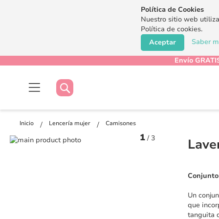
Política de Cookies
Nuestro sitio web utiliz
Política de cookies.
Saber má
Aceptar
Envío GRATIS
Buscar
Buscar
Inicio
Lencería mujer
Camisones
1
/
3
Saltar
Lave
al
Saltar
final
al
de
comienzo
Conjunto 
la
de
galería
la
Un conjun
de
galería
que incor
imágenes
de
tanguita 
imágenes