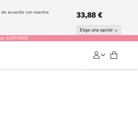
es de acuerdo con nuestra
33,88 €
pp 615970856
COMPRAR
Mi cesta
Lavendis