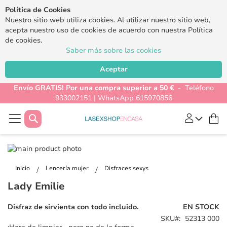
Política de Cookies
Nuestro sitio web utiliza cookies. Al utilizar nuestro sitio web,
acepta nuestro uso de cookies de acuerdo con nuestra Política
de cookies.
Saber más sobre las cookies
Aceptar
Envío GRATIS! Por una compra superior a 50 €
- Teléfono
933002151 | WhatsApp 615970856
Buscar
Mi
Saltar
al
Saltar
final
al
Inicio
Lencería mujer
Disfraces sexys
de
comienzo
Lady Emilie
la
de
galería
la
Disfraz de sirvienta con todo incluido.
EN STOCK
de
galería
SKU
52313 000
imágenes
de