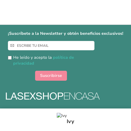
¡Suscríbete a la Newsletter y obtén beneficios exclusivos!
Inscríbase
a
nuestro
He leído y acepto la
política de
boletín
privacidad
de
noticias:
Suscribirse
Formas y gastos de envíos
Ivy
Devoluciones