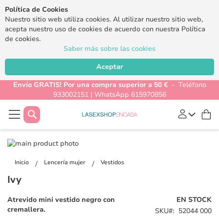
Política de Cookies
Nuestro sitio web utiliza cookies. Al utilizar nuestro sitio web,
acepta nuestro uso de cookies de acuerdo con nuestra Política
de cookies.
Saber más sobre las cookies
Aceptar
Envío GRATIS! Por una compra superior a 50 €
- Teléfono
933002151 | WhatsApp 615970856
Buscar
Mi
Saltar
al
Saltar
final
al
Inicio
Lencería mujer
Vestidos
de
comienzo
Ivy
la
de
galería
la
Atrevido mini vestido negro con
EN STOCK
de
galería
cremallera.
SKU
52044 000
imágenes
de