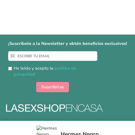
¡Suscríbete a la Newsletter y obtén beneficios exclusivos!
Inscríbase
a
nuestro
He leído y acepto la
política de
boletín
privacidad
de
noticias:
Suscribirse
Formas y gastos de envíos
Hermes Negro