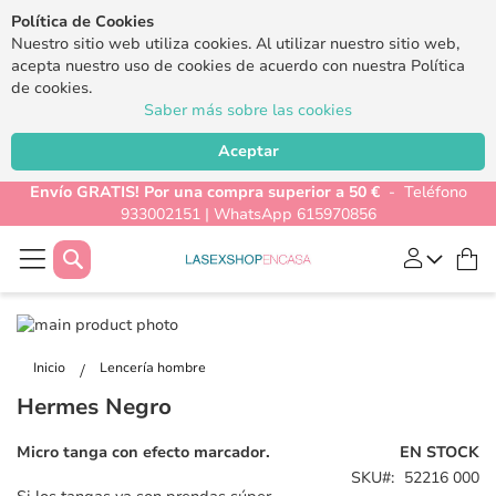
Política de Cookies
Nuestro sitio web utiliza cookies. Al utilizar nuestro sitio web,
acepta nuestro uso de cookies de acuerdo con nuestra Política
de cookies.
Saber más sobre las cookies
Aceptar
Envío GRATIS! Por una compra superior a 50 €
- Teléfono
933002151 | WhatsApp 615970856
Buscar
Mi
Saltar
al
Saltar
final
al
Inicio
Lencería hombre
de
comienzo
Hermes Negro
la
de
galería
la
Micro tanga con efecto marcador.
EN STOCK
de
galería
SKU
52216 000
imágenes
de