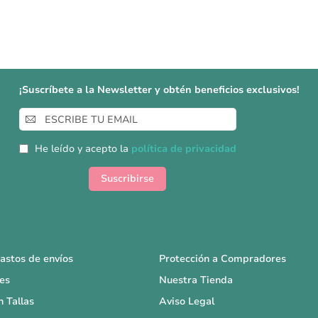
¡Suscríbete a la Newsletter y obtén beneficios exclusivos!
Inscríbase
a
nuestro
He leído y acepto la
política de privacidad
boletín
de
Suscribirse
noticias:
astos de envíos
Protección a Compradores
es
Nuestra Tienda
n Tallas
Aviso Legal