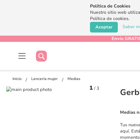
Política de Cookies
Nuestro sitio web utiliz
Política de cookies.
Saber má
Aceptar
Envío GRATIS
Buscar
Buscar
Inicio
Lencería mujer
Medias
1
/
3
Saltar
Gerb
al
Saltar
final
al
de
comienzo
Medias na
la
de
galería
la
Tus nueva
de
galería
aquí. Est
imágenes
de
momento p
imágenes