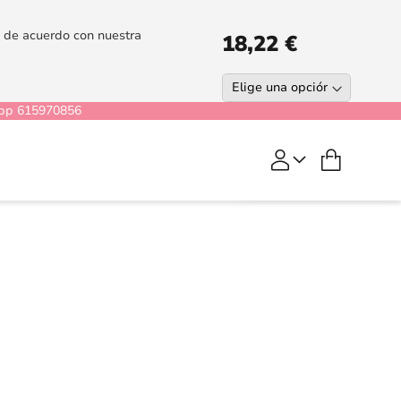
es de acuerdo con nuestra
18,22 €
pp 615970856
COMPRAR
Mi cesta
Gerblen