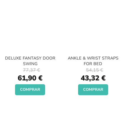
DELUXE FANTASY DOOR
ANKLE & WRIST STRAPS
SWING
FOR BED
77,37 €
54,15 €
Special
Special
61,90 €
43,32 €
Price
Price
COMPRAR
COMPRAR