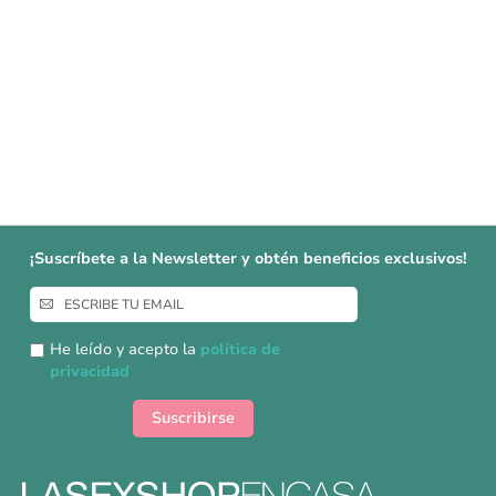
¡Suscríbete a la Newsletter y obtén beneficios exclusivos!
Inscríbase
a
nuestro
He leído y acepto la
política de
boletín
privacidad
de
noticias:
Suscribirse