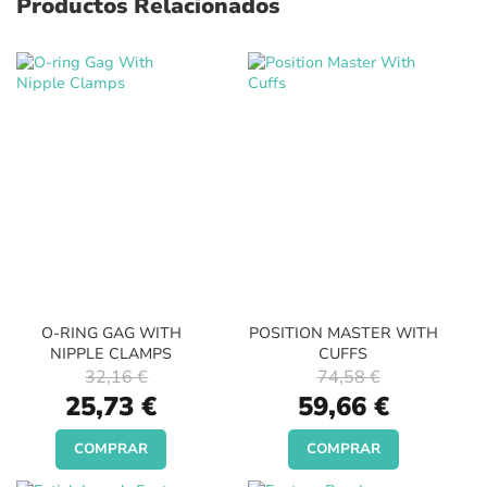
Productos Relacionados
O-RING GAG WITH
POSITION MASTER WITH
NIPPLE CLAMPS
CUFFS
32,16 €
74,58 €
Special
Special
25,73 €
59,66 €
Price
Price
COMPRAR
COMPRAR