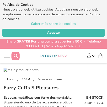
Política de Cookies
Nuestro sitio web utiliza cookies. Al utilizar nuestro sitio web,
acepta nuestro uso de cookies de acuerdo con nuestra Política
de cookies.
Saber más sobre las cookies
Aceptar
Envío GRATIS! Por una compra superior a 50 €
- Teléfono
933002151 | WhatsApp 615970856
Buscar
Mi
Saltar
al
Saltar
final
al
Inicio
BDSM
Esposas y collares
de
comienzo
Furry Cuffs S Pleasures
la
de
galería
la
Esposas metálicas con forro desmontable.
EN STOCK
de
galería
Sigue siendo uno de los accesorios eróticos
SKU
13664
imágenes
de