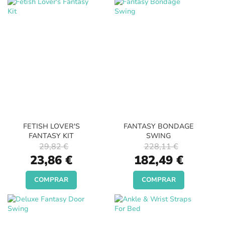
FETISH LOVER'S
FANTASY BONDAGE
FANTASY KIT
SWING
29,82 €
228,11 €
Special
Special
23,86 €
182,49 €
Price
Price
COMPRAR
COMPRAR