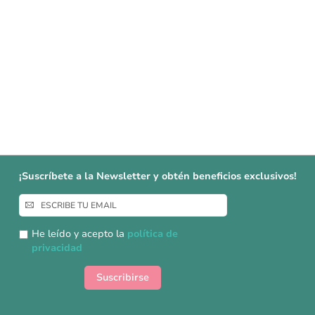
¡Suscríbete a la Newsletter y obtén beneficios exclusivos!
Inscríbase
a
nuestro
He leído y acepto la
política de
boletín
privacidad
de
noticias:
Suscribirse