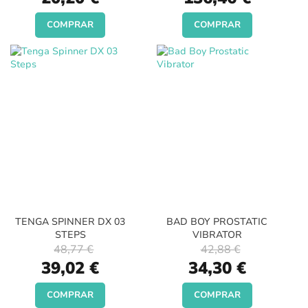
Price
Price
COMPRAR
COMPRAR
TENGA SPINNER DX 03
BAD BOY PROSTATIC
STEPS
VIBRATOR
48,77 €
42,88 €
Special
Special
39,02 €
34,30 €
Price
Price
COMPRAR
COMPRAR