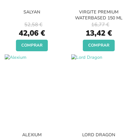
SALYAN
VIRGITE PREMIUM
WATERBASED 150 ML
52,58 €
16,77 €
Special
Special
42,06 €
13,42 €
Price
Price
COMPRAR
COMPRAR
ALEXIUM
LORD DRAGON