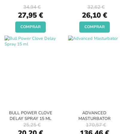
34,94 €
32,62 €
Special
Special
27,95 €
26,10 €
Price
Price
COMPRAR
COMPRAR
BULL POWER CLOVE
ADVANCED
DELAY SPRAY 15 ML
MASTURBATOR
25,25 €
170,57 €
Special
Special
20,20 €
136,46 €