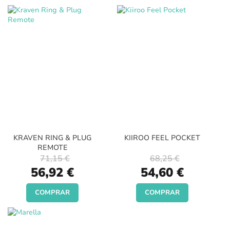
KRAVEN RING & PLUG
KIIROO FEEL POCKET
REMOTE
71,15 €
68,25 €
Special
Special
56,92 €
54,60 €
Price
Price
COMPRAR
COMPRAR