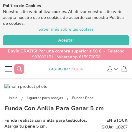
Política de Cookies
Nuestro sitio web utiliza cookies. Al utilizar nuestro sitio web,
acepta nuestro uso de cookies de acuerdo con nuestra Política
de cookies.
Saber más sobre las cookies
Aceptar
Envío GRATIS! Por una compra superior a 50 €
- Teléfono
933002151 | WhatsApp 615970856
Buscar
Mi
Saltar
al
Saltar
final
al
Inicio
Juguetes para parejas
Fundas Pene
de
comienzo
Funda Con Anilla Para Ganar 5 cm
la
de
galería
la
Funda realista con anilla para testículos.
EN STOCK
de
galería
Alarga tu pene 5 cm.
SKU
18267
imágenes
de