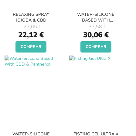
RELAXING SPRAY
WATER-SILICONE
JOJOBA & CBD
BASED WITH
PANTHENOL
27,65 €
37,58 €
Special
Special
22,12 €
30,06 €
Price
Price
COMPRAR
COMPRAR
WATER-SILICONE
FISTING GEL ULTRA X