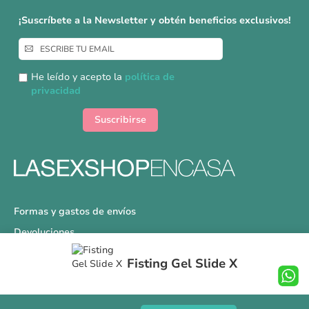
¡Suscríbete a la Newsletter y obtén beneficios exclusivos!
Inscríbase
a
nuestro
He leído y acepto la
política de
boletín
privacidad
de
noticias:
Suscribirse
Formas y gastos de envíos
Devoluciones
Información Tallas
Fisting Gel Slide X
Protección a Compradores
Nuestra Tienda