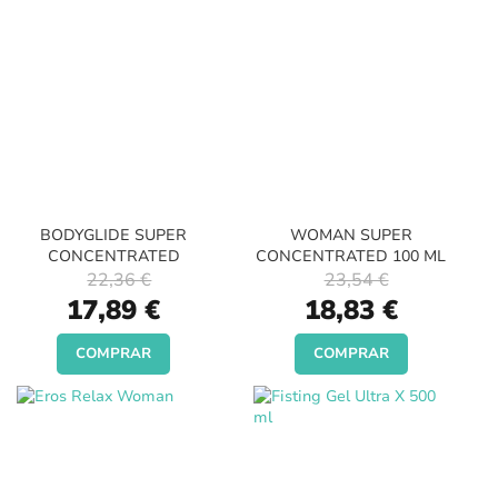
BODYGLIDE SUPER
WOMAN SUPER
CONCENTRATED
CONCENTRATED 100 ML
22,36 €
23,54 €
Special
Special
17,89 €
18,83 €
Price
Price
COMPRAR
COMPRAR