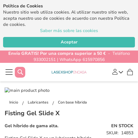
Política de Cookies
Nuestro sitio web utiliza cookies. Al utilizar nuestro sitio web,
acepta nuestro uso de cookies de acuerdo con nuestra Política
de cookies.
Saber más sobre las cookies
Aceptar
Envío GRATIS! Por una compra superior a 50 €
- Teléfono
933002151 | WhatsApp 615970856
Buscar
Mi
Saltar
al
Saltar
final
al
Inicio
Lubricantes
Con base híbrida
de
comienzo
Fisting Gel Slide X
la
de
galería
la
Gel híbrido de gama alta.
EN STOCK
de
galería
SKU
14853
imágenes
de