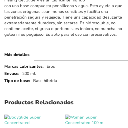
Fisting Gel Slide X es un lubricante híbrido
imágenes
con una base compuesta por silicona y agua. Esto ayuda a que
las zonas erógenas sean menos sensibles y facilita una
penetración segura y relajada. Tiene una capacidad deslizante
extremadamente duradera, sin secarse. Es hidrosoluble, no
contiene aceite, ni grasa o perfumes, es inoloro, no mancha, no
gotea ni es pegajoso. Es apto para el uso con preservativos.
Más detalles
Más
Eros
detalles
200 ml.
Base híbrida
Productos Relacionados