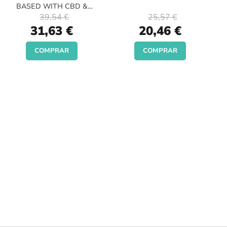
BASED WITH CBD &
PANTHENOL
39,54 €
25,57 €
Special
Special
31,63 €
20,46 €
Price
Price
COMPRAR
COMPRAR