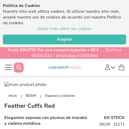
Política de Cookies
Nuestro sitio web utiliza cookies. Al utilizar nuestro sitio web,
acepta nuestro uso de cookies de acuerdo con nuestra Política
de cookies.
Saber más sobre las cookies
Aceptar
Envío GRATIS! Por una compra superior a 50 €
- Teléfono
933002151 | WhatsApp 615970856
Buscar
Mi
Saltar
al
Saltar
final
al
Inicio
BDSM
Esposas y collares
de
comienzo
Feather Cuffs Red
la
de
galería
la
Elegantes esposas con plumas de marabú
EN STOCK
de
galería
y cadena metálica.
SKU
15171
imágenes
de