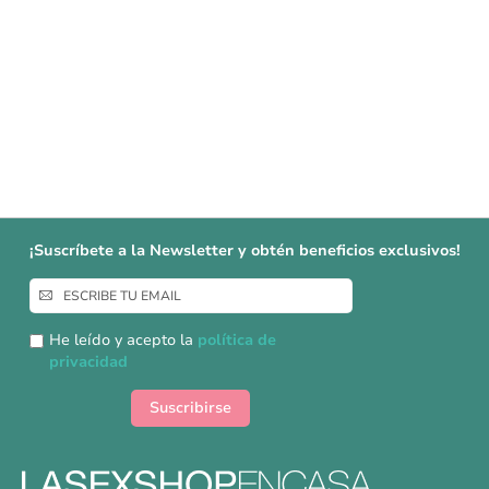
¡Suscríbete a la Newsletter y obtén beneficios exclusivos!
Inscríbase
a
nuestro
He leído y acepto la
política de
boletín
privacidad
de
noticias:
Suscribirse