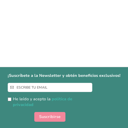
¡Suscríbete a la Newsletter y obtén beneficios exclusivos!
Inscríbase
a
nuestro
He leído y acepto la
política de
boletín
privacidad
de
noticias:
Suscribirse