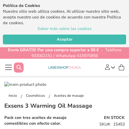
Política de Cookies
Nuestro sitio web utiliza cookies. Al utilizar nuestro sitio web,
acepta nuestro uso de cookies de acuerdo con nuestra Política
de cookies.
Saber más sobre las cookies
Aceptar
Envío GRATIS! Por una compra superior a 50 €
- Teléfono
933002151 | WhatsApp 615970856
Buscar
Mi
Saltar
al
Saltar
final
al
Inicio
Cosméticos
Aceites de masaje
de
comienzo
Exsens 3 Warming Oil Massage
la
de
galería
la
Pack con tres aceites de masaje
EN STOCK
de
galería
comestibles con efecto calor.
SKU
15453
imágenes
de