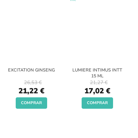
EXCITATION GINSENG
LUMIERE INTIMUS INTT
15 ML
26,53 €
21,27 €
Special
Special
21,22 €
17,02 €
Price
Price
COMPRAR
COMPRAR