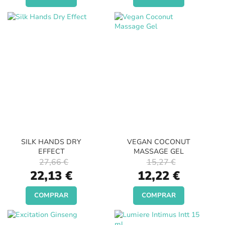
SILK HANDS DRY
VEGAN COCONUT
EFFECT
MASSAGE GEL
27,66 €
15,27 €
Special
Special
22,13 €
12,22 €
Price
Price
COMPRAR
COMPRAR