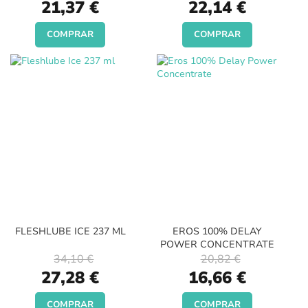
Special
Special
21,37 €
22,14 €
Price
Price
COMPRAR
COMPRAR
FLESHLUBE ICE 237 ML
EROS 100% DELAY
POWER CONCENTRATE
34,10 €
20,82 €
Special
Special
27,28 €
16,66 €
Price
Price
COMPRAR
COMPRAR