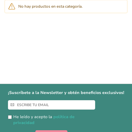
No hay productos en esta categoría.
¡Suscríbete a la Newsletter y obtén beneficios exclusivos!
Inscríbase
a
nuestro
He leído y acepto la
política de
boletín
privacidad
de