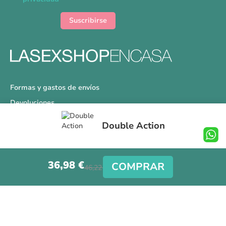
de
noticias:
Suscribirse
Formas y gastos de envíos
Devoluciones
Información Tallas
Double Action
Protección a Compradores
Nuestra Tienda
36,98 €
Aviso Legal
COMPRAR
46,22 €
Síguenos en nuestras redes sociales