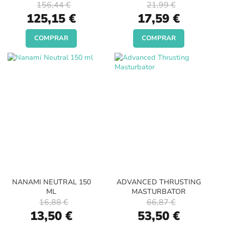
156,44 €
21,99 €
Special
Special
125,15 €
17,59 €
Price
Price
COMPRAR
COMPRAR
NANAMI NEUTRAL 150
ADVANCED THRUSTING
ML
MASTURBATOR
16,88 €
66,87 €
Special
Special
13,50 €
53,50 €
Price
Price