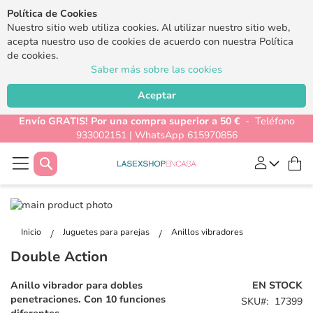
Política de Cookies
Nuestro sitio web utiliza cookies. Al utilizar nuestro sitio web,
acepta nuestro uso de cookies de acuerdo con nuestra Política
de cookies.
Saber más sobre las cookies
Aceptar
Envío GRATIS! Por una compra superior a 50 €
- Teléfono
933002151 | WhatsApp 615970856
Buscar
Mi
Saltar
al
Saltar
final
al
Inicio
Juguetes para parejas
Anillos vibradores
de
comienzo
Double Action
la
de
galería
la
Anillo vibrador para dobles
EN STOCK
de
galería
penetraciones. Con 10 funciones
SKU
17399
imágenes
de