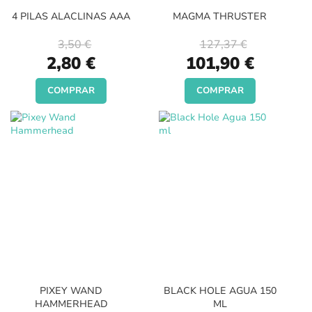
4 PILAS ALACLINAS AAA
MAGMA THRUSTER
3,50 €
127,37 €
Special
Special
2,80 €
101,90 €
Price
Price
COMPRAR
COMPRAR
PIXEY WAND
BLACK HOLE AGUA 150
HAMMERHEAD
ML