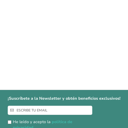
¡Suscríbete a la Newsletter y obtén beneficios exclusivos!
Inscríbase
a
nuestro
He leído y acepto la
política de
boletín
privacidad