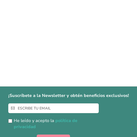
¡Suscríbete a la Newsletter y obtén beneficios exclusivos!
Inscríbase
a
nuestro
He leído y acepto la
política de
boletín
privacidad
de
noticias: