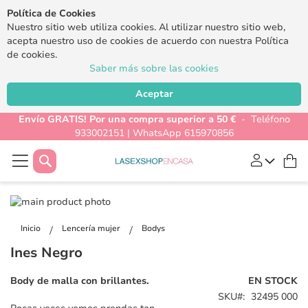
Política de Cookies
Nuestro sitio web utiliza cookies. Al utilizar nuestro sitio web,
acepta nuestro uso de cookies de acuerdo con nuestra Política
de cookies.
Saber más sobre las cookies
Aceptar
Envío GRATIS! Por una compra superior a 50 €
- Teléfono
933002151 | WhatsApp 615970856
Buscar
Mi
Saltar
al
Saltar
final
al
Inicio
Lencería mujer
Bodys
de
comienzo
Ines Negro
la
de
galería
la
Body de malla con brillantes.
EN STOCK
de
galería
SKU
32495 000
imágenes
de