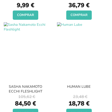
Special
Special
9,99 €
36,79 €
Price
Price
COMPRAR
COMPRAR
SASHA NAKAMOTO
HUMAN LUBE
ECCHI FLESHLIGHT
105,62 €
23,48 €
Special
Special
84,50 €
18,78 €
Price
Price