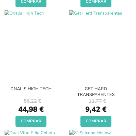
COMPRAR
COMPRAR
ONALIS HIGH TECH
GET HARD
TRANSPARENTES
56,22 €
11,77 €
Special
Special
44,98 €
9,42 €
Price
Price
COMPRAR
COMPRAR