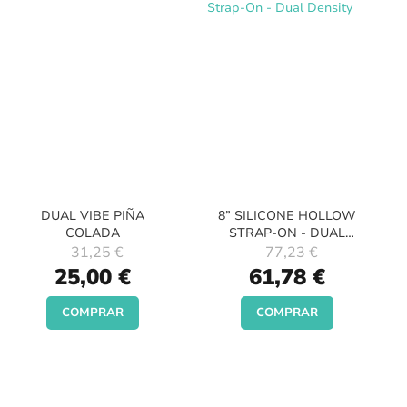
DUAL VIBE PIÑA
8” SILICONE HOLLOW
COLADA
STRAP-ON - DUAL
DENSITY
31,25 €
77,23 €
Special
Special
25,00 €
61,78 €
Price
Price
COMPRAR
COMPRAR