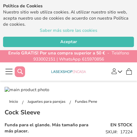
Política de Cookies
Nuestro sitio web utiliza cookies. Al utilizar nuestro sitio web,
acepta nuestro uso de cookies de acuerdo con nuestra Política
de cookies.
Saber más sobre las cookies
Aceptar
Envío GRATIS! Por una compra superior a 50 €
- Teléfono
933002151 | WhatsApp 615970856
Buscar
Mi
Saltar
al
Saltar
final
al
Inicio
Juguetes para parejas
Fundas Pene
de
comienzo
Cock Sleeve
la
de
galería
la
Funda para el glande. Más tamaño para
EN STOCK
de
galería
más placer.
SKU
17224
imágenes
de