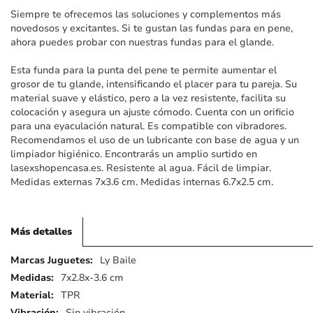
imágenes
Siempre te ofrecemos las soluciones y complementos más
novedosos y excitantes. Si te gustan las fundas para en pene,
ahora puedes probar con nuestras fundas para el glande.
Esta funda para la punta del pene te permite aumentar el
grosor de tu glande, intensificando el placer para tu pareja. Su
material suave y elástico, pero a la vez resistente, facilita su
colocación y asegura un ajuste cómodo. Cuenta con un orificio
para una eyaculación natural. Es compatible con vibradores.
Recomendamos el uso de un lubricante con base de agua y un
limpiador higiénico. Encontrarás un amplio surtido en
lasexshopencasa.es. Resistente al agua. Fácil de limpiar.
Medidas externas 7x3.6 cm. Medidas internas 6.7x2.5 cm.
Más detalles
Más
Ly Baile
detalles
7x2.8x-3.6 cm
TPR
Sin vibración