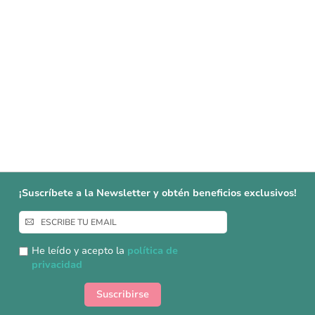
¡Suscríbete a la Newsletter y obtén beneficios exclusivos!
Inscríbase
a
nuestro
He leído y acepto la
política de
boletín
privacidad
de
noticias:
Suscribirse